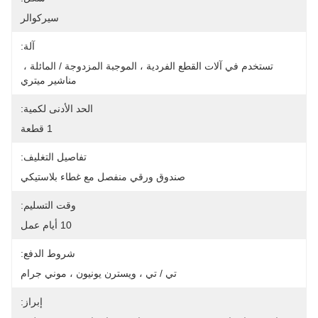
سيركوالر
آلة:
تستخدم في آلات القطع الفردية ، الموجبة المزدوجة / المائلة ، 
مناشير ميتري
الحد الأدنى لكمية:
1 قطعة
تفاصيل التغليف:
صندوق ورقي منفصل مع غطاء بلاستيكي
وقت التسليم:
10 أيام عمل
شروط الدفع:
تي / تي ، ويسترن يونيون ، موني جرام
إبراز: