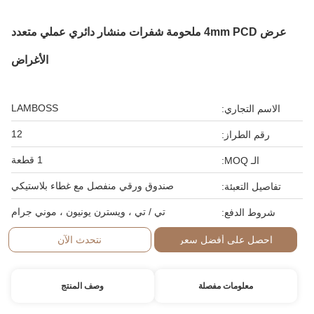
عرض 4mm PCD ملحومة شفرات منشار دائري عملي متعدد
الأغراض
LAMBOSS
الاسم التجاري:
12
رقم الطراز:
1 قطعة
الـ MOQ:
صندوق ورقي منفصل مع غطاء بلاستيكي
تفاصيل التعبئة:
تي / تي ، ويسترن يونيون ، موني جرام
شروط الدفع:
احصل على أفضل سعر
نتحدث الآن
معلومات مفصلة
وصف المنتج