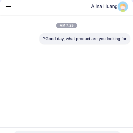
Alina Huang
7:29 AM
اتصال سريع
Good day, what product are you looking for?
عنوان
منطقة التنمية الصناعية Guanyao ، مدينة شيشان ، مدينة فوشان
هاتف
86-757-85803392
بريد إلكتروني
sales@yongtaisaw.com
سياسة الخصوصية
|
خريطة الموقع
| الصين جيدة الجودة شفرات منشار
دائري TCT المورد. حقوق الطبع والنشر © 2022-2026 Foshan Nanhai