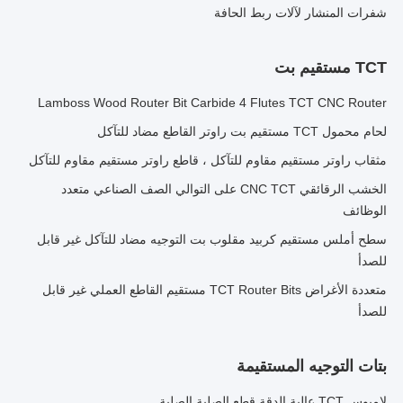
شفرات المنشار لآلات ربط الحافة
TCT مستقيم بت
Lamboss Wood Router Bit Carbide 4 Flutes TCT CNC Router
لحام محمول TCT مستقيم بت راوتر القاطع مضاد للتآكل
مثقاب راوتر مستقيم مقاوم للتآكل ، قاطع راوتر مستقيم مقاوم للتآكل
الخشب الرقائقي CNC TCT على التوالي الصف الصناعي متعدد
الوظائف
سطح أملس مستقيم كربيد مقلوب بت التوجيه مضاد للتآكل غير قابل
للصدأ
متعددة الأغراض TCT Router Bits مستقيم القاطع العملي غير قابل
للصدأ
بتات التوجيه المستقيمة
لامبوس TCT عالية الدقة قطع الصلبة الصلبة