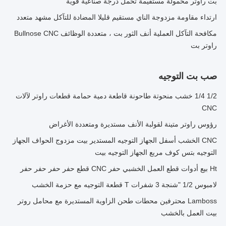
بت راوتر محمولة مستقيمة تحمل درجة صناعية قوية
ارتداء مقاومة مزدوجة الناي مستقيم قليلا المضادة للتآكل مشهد متعدد
مكافحة التآكل العملية أنف الثور بت ، متعددة الوظائف Bullnose CNC
راوتر بت
صب بت التوجيه
1/2 1/4 خشب منحوتة طاحونة قاطعة دمية حمامة قطعات راوتر لآلات
CNC
رؤوس راوتر متينة لقولبة الأنف مستديرة ومتعددة الأغراض
CNC الخشب أسفل الجهاز التوجيه المستدير بيت مزدوج الحواف الجهاز
التوجيه بتس كوف مربع الجهاز التوجيه بيت
Ht بيع أدوات قطع العمل الخشبي حفر CNC قطع حفر حفر حفر حفر
لامبوس 1/2 "شنجة 3 شفرات T قطعة التوجيه مع حزمة الخشب
Lamboss محترفين محطات طحن الزاوية المستديرة مع محامل روتر
بيت العمل بالخشب