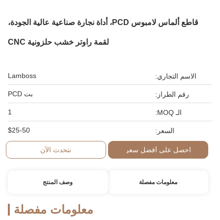
قاطع ألماس لامبوس PCD، أداة نجارة صناعية عالية الجودة،
لقمة راوتر خشب حلزونية CNC
Lamboss
الاسم التجاري:
بت PCD
رقم الطراز:
1
الـ MOQ:
$25-50
السعر:
احصل على أفضل سعر
نتحدث الآن
معلومات مفصلة
وصف المنتج
معلومات مفصلة