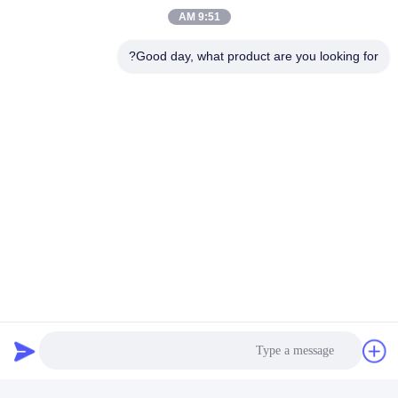
التقييم
الصفيحة الكهربائية
9:51 AM
التطبيق
عملية CNC
Good day, what product are you looking for?
الخشب الناعم، اللوحة ال
مناسبة
الصلب، MDF، المصفوفة المتعددة، اللوحة الصخرية،
أجهزة التقطيع، آلة الحفر
الآلات
الخ.
فوائدنا