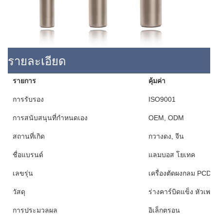
รายละเอียด
รายการ
คุ้มค่า
การรับรอง
ISO9001
การสนับสนุนที่กําหนดเอง
OEM, ODM
สถานที่เกิด
กวางดง, จีน
ชื่อแบรนด์
แลมบอส โยเทค
เลขรุ่น
เครื่องตัดผงกลม PCD ส
วัสดุ
ร่างคาร์บิดแข็ง หัวเพช
การประมวลผล
อิเล็กตรอน