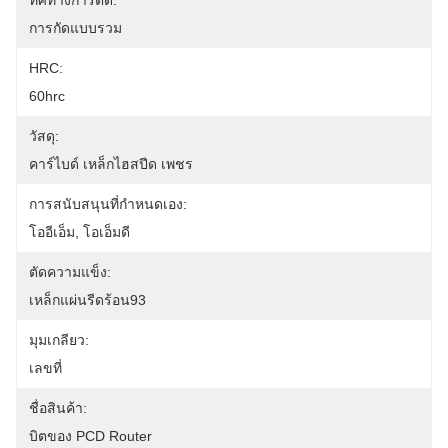
ทิศทางการตัด:
การกัดแบบรวม
HRC:
60hrc
วัสดุ:
คาร์ไบด์ เหล็กไฮสปีด เพชร
การสนับสนุนที่กำหนดเอง:
โออีเอ็ม, โอเอ็มดี
ตัดความแข็ง:
เหล็กแผ่นรีดร้อน93
มุมเกลียว:
เลขที่
ชื่อสินค้า:
บิตของ PCD Router