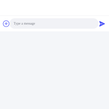
Photo
Video Call
Audio Call