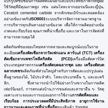
แปรรูปที่ซับซ้อนการผลิตที่แม่นยําและมีประสิทธิภาพYongtai
ใช้วัสดุที่มีคุณภาพสูง เช่น แผ่นโลหะจากเยอรมนีและญี่ปุ่น,
Ceratizit cemented carbide จากลักเซมเบิร์กและสอดคล้อง
อย่างเข้มงวดกับ
ISO9001
ระบบบริหารจัดการตามมาตรฐาน
การบริหารทุกเส้นทางอย่างเข้มงวด เพื่อให้การผลิตอย่างเข้ม
งวดและเรียบร้อย คุณภาพที่น่าเชื่อถือ และเวลาในการจัดส่งที่
สามารถควบคุมได้
ผลิตภัณฑ์ของยองไทยหลากหลายและสมบูรณ์แบบในราย
ละเอียด
เครื่องตัดเชือกจากวัลเฟกแมน คาร์บائد (TCT) เครื่อง
ตัดเชือกจากเพชรโพลีคริสตัล (PCD)
เครื่องมือตัดคาร์บิด
ประเภทอุตสาหกรรม
เครื่องตัดบดฉลากชุด และ เครื่องตัดบด
ฉลากเพชร
ผลิตภัณฑ์ส่วนใหญ่สําหรับการตัดและแปรรูปแผ่น
พื้นฐานของไม้, ไม้ประจําตัว, โลหะประเภทอื่น ๆ, และอะคริ
ลิก, ซึ่งสามารถนําไปใช้อย่างกว้างขวางในการผลิต
เฟอร์นิเจอร์, การตกแต่งบ้าน,การขนส่งและสาขาอื่น ๆ- วัสดุ
เฉพาะเจาะจงและการแบ่งแยกการใช้งาน
การตัดที่คมและ
เรียบร้อย การประมวลผลที่มีประสิทธิภาพ อายุการใช้งาน
ยาวนานและคุณภาพที่น่าเชื่อถือ
ของสินค้า Yongtai