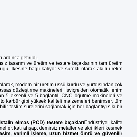
ri ardınca getirildi.
sız tasarım ve üretim ve testere bıçaklarının tam üretim
ğü ilkesine bağlı kalıyor ve sürekli olarak akıllı üretim
 olarak, modern bir üretim üssü kurdu.ve yurtdışından çok
assas düzleştirme makineleri, İsviçre'den otomatik lehim
dan 5 eksenli ve 5 bağlantılı CNC öğütme makineleri ve
to karbür gibi yüksek kaliteli malzemeleri benimser, tüm
bilir teslim sürelerini sağlamak için her bağlantıyı sıkı bir
istalin elmas (PCD) testere bıçakları
Endüstriyel kalite
eller, katı ahşap, demirsiz metaller ve akrilikleri kesmek
sim, verimli işleme, uzun hizmet ömrü ve güvenilir