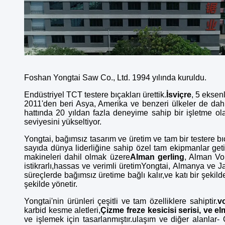
Foshan Yongtai Saw Co., Ltd. 1994 yılında kuruldu.
Endüstriyel TCT testere bıçakları ürettik.
İsviçre
, 5 eksen
2011'den beri Asya, Amerika ve benzeri ülkeler de dahil
hattında 20 yıldan fazla deneyime sahip bir işletme olar
seviyesini yükseltiyor.
Yongtai, bağımsız tasarım ve üretim ve tam bir testere b
sayıda dünya liderliğine sahip özel tam ekipmanlar geti
makineleri dahil olmak üzere
Alman gerling
, Alman Vo
istikrarlı,hassas ve verimli üretimYongtai, Almanya ve 
süreçlerde bağımsız üretime bağlı kalır,ve katı bir şekild
şekilde yönetir.
Yongtai'nin ürünleri çeşitli ve tam özelliklere sahiptir.
vo
karbid kesme aletleri,
Çizme freze kesicisi serisi, ve e
ve işlemek için tasarlanmıştır.ulaşım ve diğer alanla