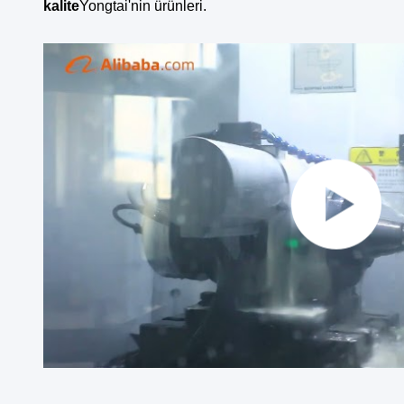
kalite
Yongtai'nin ürünleri.