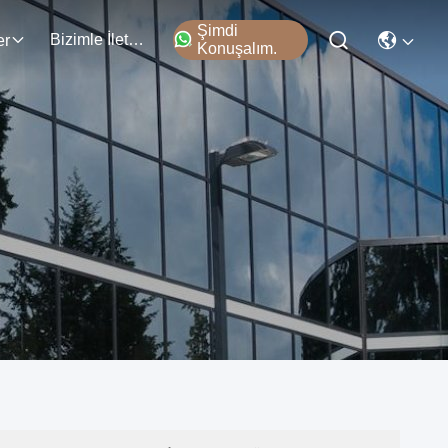
Şimdi
Bizimle İletişim
er
Konuşalım.