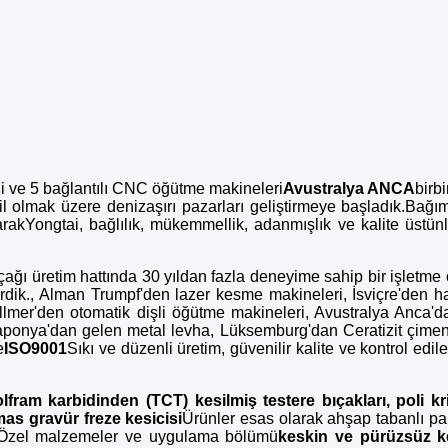
li ve 5 bağlantılı CNC öğütme makineleri
Avustralya ANCA
birbi
 olmak üzere denizaşırı pazarları geliştirmeye başladık.Bağım
akYongtai, bağlılık, mükemmellik, adanmışlık ve kalite üstünlü
ıçağı üretim hattında 30 yıldan fazla deneyime sahip bir işletme
rdik., Alman Trumpf'den lazer kesme makineleri, İsviçre'den h
llmer'den otomatik dişli öğütme makineleri, Avustralya Anca'
Japonya'dan gelen metal levha, Lüksemburg'dan Ceratizit çimen
e
ISO9001
Sıkı ve düzenli üretim, güvenilir kalite ve kontrol edile
lfram karbidinden (TCT) kesilmiş testere bıçakları, poli kr
lmas gravür freze kesicisi
Ürünler esas olarak ahşap tabanlı pan
r- Özel malzemeler ve uygulama bölümü
keskin ve pürüzsüz ke