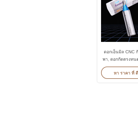
ดอกเอ็นมิล CNC 
พา, ดอกกัดตรงทนต
หา ราคา ที่ ดี