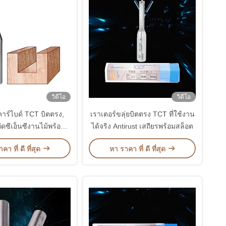
วิดีโอ
วิดีโอ
ร์ไบด์ TCT บิตตรง,
เราเตอร์ขลุ่ยบิตตรง TCT ที่ใช้งาน
กัดซีเอ็นซีงานไม้พร้อม
ได้จริง Antirust เสถียรพร้อมสล็อต
ช่อง
คา ที่ ดี ที่สุด
หา ราคา ที่ ดี ที่สุด