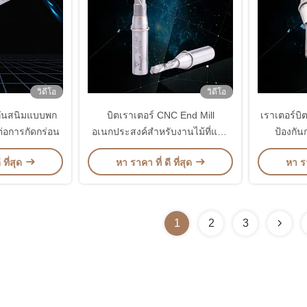
วิดีโอ
วิดีโอ
กันสนิมแบบพก
บิตเราเตอร์ CNC End Mill
เราเตอร์บ
่อการกัดกร่อน
อเนกประสงค์สำหรับงานไม้ที่แข็ง
ป้องกัน
แรงทนทาน
 ที่สุด
หา ราคา ที่ ดี ที่สุด
หา รา
1
2
3