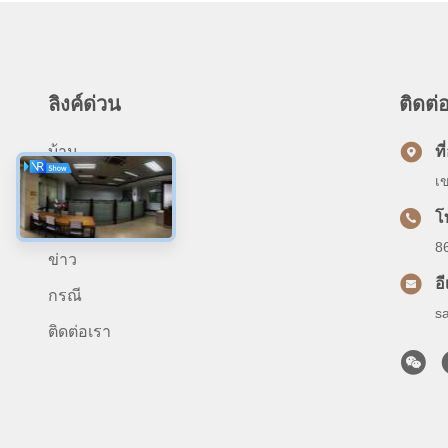
ลิงค์ด่วน
ติดต่อ
บ้าน
ที่
เ
ผลิตภัณฑ์
โ
เกี่ยวกับเรา
8
ข่าว
อ
กรณี
s
ติดต่อเรา