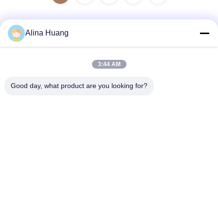
Alina Huang
Contacto rápido
3:44 AM
Dirección
Good day, what product are you looking for?
Zona de desarrollo industrial Guanyao, ciudad de Shishan,
ciudad de Foshan
Teléfono
86-757-85803392
El correo electrónico
sales@yongtaisaw.com
Política de privacidad
|
Mapa del Sitio
| China es buena. Calidad