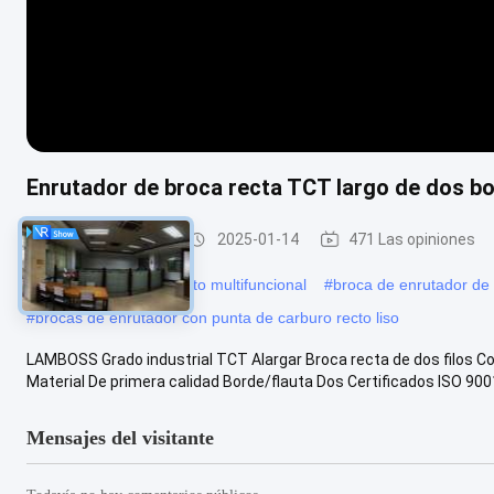
Enrutador de broca recta TCT largo de dos bo
Broca recta TCT
2025-01-14
471 Las opiniones
#
Enrutador de corte recto multifuncional
#
broca de enrutador de 
#
brocas de enrutador con punta de carburo recto liso
LAMBOSS Grado industrial TCT Alargar Broca recta de dos filos C
Material De primera calidad Borde/flauta Dos Certificados ISO 9001 
Mensajes del visitante