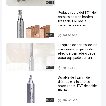
00:18
Pedazo recto del TCT del
carburo de tres bordes,
fresa del CNC de la
carpintería con las
ranuras
Broca recta TCT
00:29
2022-12-16
El equipo de control de las
emisiones de gases de
efecto invernadero debe
estar equipado con un
equipo de control de las
emisiones de gases de
Broca recta TCT
00:23
2024-05-31
efecto invernadero.
Durable de 12 mm de
diámetro roto anti de
broca recta TCT de doble
flauta
Broca recta TCT
00:28
2025-01-14