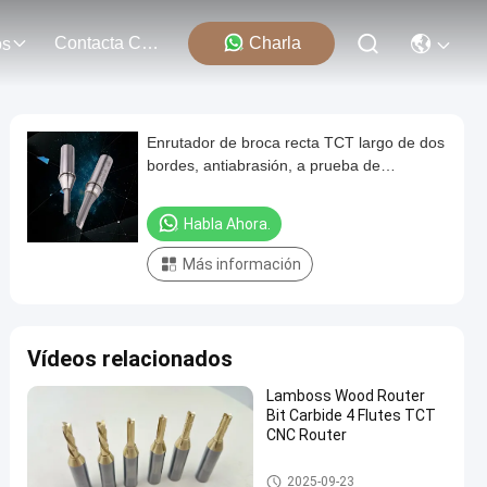
Contacta Con Nosotros
Charla
os
Enrutador de broca recta TCT largo de dos
bordes, antiabrasión, a prueba de
herrumbre
Habla Ahora.
Más información
Vídeos relacionados
Lamboss Wood Router
Bit Carbide 4 Flutes TCT
CNC Router
Broca recta TCT
2025-09-23