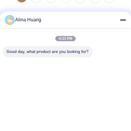
Alina Huang
Contacto rápido
4:33 PM
Dirección
Good day, what product are you looking for?
Zona de desarrollo industrial Guanyao, ciudad de Shishan,
ciudad de Foshan
Teléfono
86-757-85803392
El correo electrónico
sales@yongtaisaw.com
Política de privacidad
|
Mapa del Sitio
| China es buena. Calidad