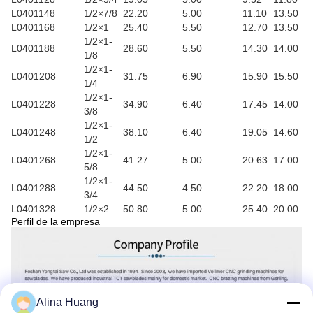
L0401148
1/2×7/8
22.20
5.00
11.10
13.50
L0401168
1/2×1
25.40
5.50
12.70
13.50
1/2×1-
L0401188
28.60
5.50
14.30
14.00
1/8
1/2×1-
L0401208
31.75
6.90
15.90
15.50
1/4
1/2×1-
L0401228
34.90
6.40
17.45
14.00
3/8
1/2×1-
L0401248
38.10
6.40
19.05
14.60
1/2
1/2×1-
L0401268
41.27
5.00
20.63
17.00
5/8
1/2×1-
L0401288
44.50
4.50
22.20
18.00
3/4
L0401328
1/2×2
50.80
5.00
25.40
20.00
Perfil de la empresa
Alina Huang