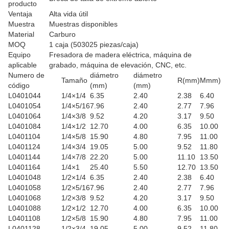
producto
Ventaja
Alta vida útil
Muestra
Muestras disponibles
Material
Carburo
MOQ
1 caja (503025 piezas/caja)
Equipo
Fresadora de madera eléctrica, máquina de
aplicable
grabado, máquina de elevación, CNC, etc.
Numero de
diámetro
diámetro
Tamaño
R(mm)
Mmm)
código
(mm)
(mm)
L0401044
1/4×1/4
6.35
2.40
2.38
6.40
L0401054
1/4×5/16
7.96
2.40
2.77
7.96
L0401064
1/4×3/8
9.52
4.20
3.17
9.50
L0401084
1/4×1/2
12.70
4.00
6.35
10.00
L0401104
1/4×5/8
15.90
4.80
7.95
11.00
L0401124
1/4×3/4
19.05
5.00
9.52
11.80
L0401144
1/4×7/8
22.20
5.00
11.10
13.50
L0401164
1/4×1
25.40
5.50
12.70
13.50
L0401048
1/2×1/4
6.35
2.40
2.38
6.40
L0401058
1/2×5/16
7.96
2.40
2.77
7.96
L0401068
1/2×3/8
9.52
4.20
3.17
9.50
L0401088
1/2×1/2
12.70
4.00
6.35
10.00
L0401108
1/2×5/8
15.90
4.80
7.95
11.00
L0401128
1/2×3/4
19.05
5.00
9.52
11.80