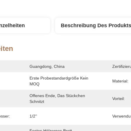
nzelheiten
Beschreibung Des Produkt
iten
Guangdong, China
Zertifizier
Erste Probestandardgröße Kein 
Material:
MOQ
Offenes Ende, Das Stückchen 
Vorteil:
Schnitzt
sser:
1/2''
Verwendu
Festes Hölzernes Brett, 