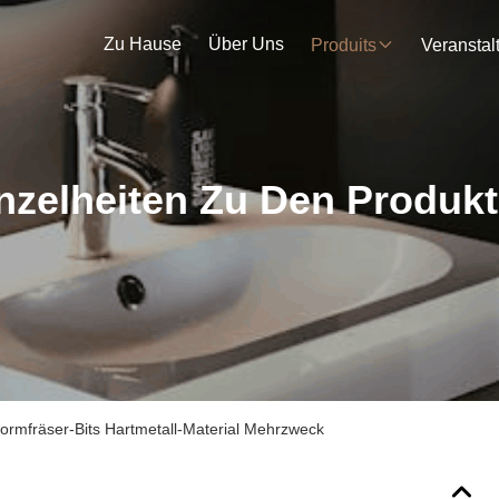
Zu Hause
Über Uns
Produits
nzelheiten Zu Den Produk
rmfräser-Bits Hartmetall-Material Mehrzweck