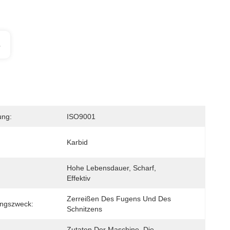
s
ung:
ISO9001
Karbid
Hohe Lebensdauer, Scharf, 
Effektiv
Zerreißen Des Fugens Und Des 
ngszweck:
Schnitzens
Zutaten Der Maschine, Die 