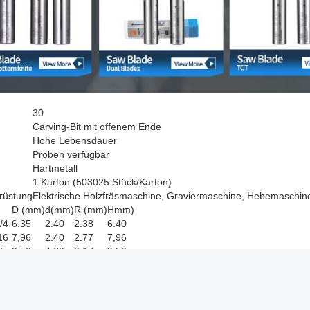
30
Carving-Bit mit offenem Ende
Hohe Lebensdauer
Proben verfügbar
Hartmetall
1 Karton (503025 Stück/Karton)
rüstung
Elektrische Holzfräsmaschine, Graviermaschine, Hebemaschin
D (mm)
d(mm)
R (mm)
Hmm)
/4
6.35
2.40
2.38
6.40
16
7,96
2.40
2.77
7,96
8
9.52
4.20
3.17
9.50
2
12.70
4.00
6.35
10.00
8
15.90
4,80
7,95
11.00
4
19.05
5.00
9.52
11.80
8
22.20
5.00
11.10
13.50