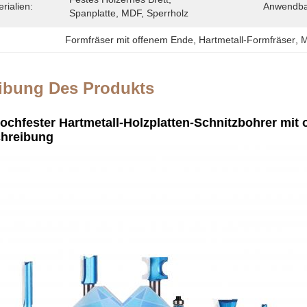
rialien:
Anwendba
Spanplatte, MDF, Sperrholz
Formfräser mit offenem Ende
, 
Hartmetall-Formfräser
, 
M
ibung Des Produkts
hfester Hartmetall-Holzplatten-Schnitzbohrer mit
hreibung