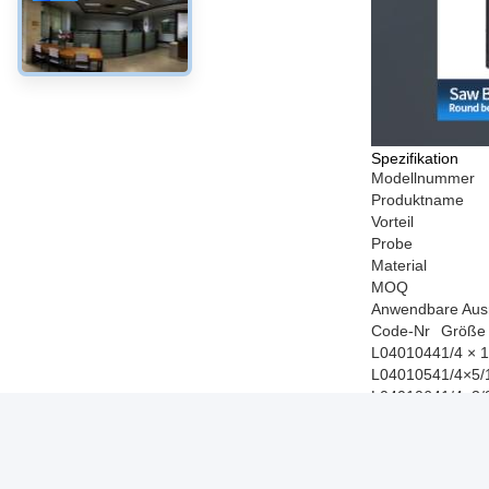
Spezifikation
Modellnummer
Produktname
Vorteil
Probe
Material
MOQ
Anwendbare Aus
Code-Nr
Größe
L0401044
1/4 × 1
L0401054
1/4×5/
L0401064
1/4×3/
L0401084
1/4×1/
L0401104
1/4×5/
L0401124
1/4×3/
L0401144
1/4×7/