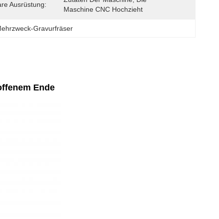
re Ausrüstung:
Maschine CNC Hochzieht
ehrzweck-Gravurfräser
 offenem Ende