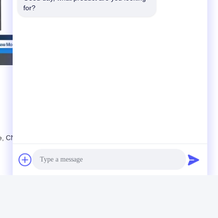
for?
e, CNC usw.
Photo