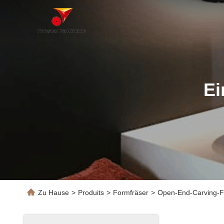
Ei
Zu Hause
>
Produits
>
Formfräser
>
Open-End-Carving-Fo