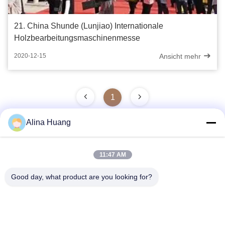
21. China Shunde (Lunjiao) Internationale
Holzbearbeitungsmaschinenmesse
Ansicht mehr
2020-12-15
1
Alina Huang
Schnelle Kontaktaufnahme
11:47 AM
Good day, what product are you looking for?
Anschrift
Industrielle Entwicklungszone Guanyao, Stadt Shishan,
Stadt Foshan
Tel.