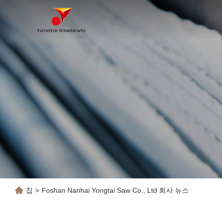
집
>
Foshan Nanhai Yongtai Saw Co., Ltd 회사 뉴스