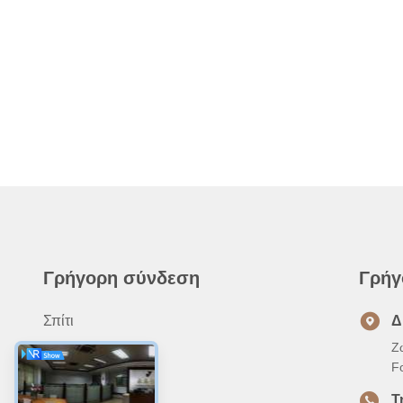
Γρήγορη σύνδεση
Γρήγ
Σπίτι
Δ
Ζ
Προϊόντα
F
Σχετικά Με Εμάς
Τ