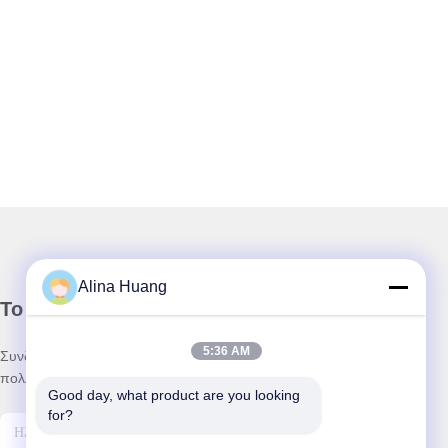
Alina Huang
Το Δελτίο Ενημέρωσης
5:36 AM
Συνδρομηθείτε στο ενημερωτικό μας δελτίο για εκπτώσεις και
πολλά άλλα.
Good day, what product are you looking 
for?