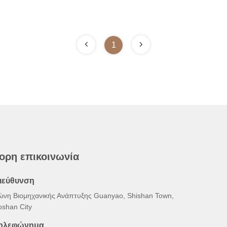
1
ορη επικοινωνία
ιεύθυνση
ώνη Βιομηχανικής Ανάπτυξης Guanyao, Shishan Town,
oshan City
ηλεφώνημα