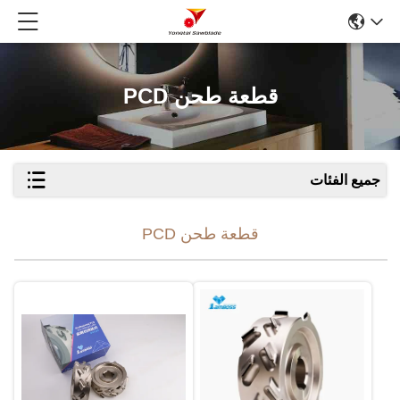
قطعة طحن PCD
جميع الفئات
قطعة طحن PCD