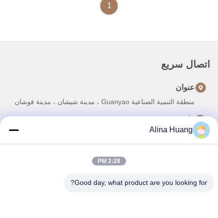
1
اتصال سريع
عنوان
منطقة التنمية الصناعية Guanyao ، مدينة شيشان ، مدينة فوشان
هاتف
Alina Huang
86-757-85803392
بريد إلكتروني
2:28 PM
sales@yongtaisaw.com
Good day, what product are you looking for?
سياسة الخصوصية
|
خريطة الموقع
| الصين جيدة الجودة شفرات منشار