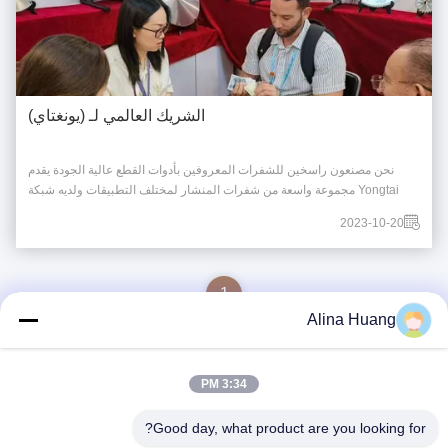
الشريك العالمي لـ (يونغتاي)
نحن مصنعون راسخين للشفرات المعروفين بأدوات القطع عالية الجودة يقدم
Yongtai مجموعة واسعة من شفرات المنشار لمختلف التطبيقات ولديه شبكة
توزيع عالمية. يونغتاي متخصصة في أدوات القطع، بما في ذلك شفرات المنشار
2023-10-20
وقطع التوجيه. لدينا وجود عالمي ونقدم مجموعة شاملة من حلول القطع
للتطبيقات الصناعية. مرحباً بك في ...
1
Alina Huang
3:34 PM
اتصال سريع
Good day, what product are you looking for?