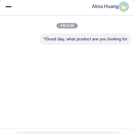
Alina Huang
6:36 AM
اتصال سريع
Good day, what product are you looking for?
عنوان
منطقة التنمية الصناعية Guanyao ، مدينة شيشان ، مدينة فوشان
هاتف
86-757-85803392
بريد إلكتروني
sales@yongtaisaw.com
سياسة الخصوصية
|
خريطة الموقع
| الصين جيدة الجودة شفرات منشار
دائري TCT المورد. حقوق الطبع والنشر © 2022-2026 Foshan Nanhai