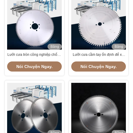
Băng
Băng
hình
hình
Lưỡi cưa tròn công nghiệp chống
Lưỡi cưa cầm tay ổn định để xé,
ăn mòn Rustproof Thực tế
lưỡi cắt TCT đa năng
Nói Chuyện Ngay.
Nói Chuyện Ngay.