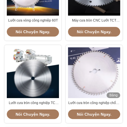
Lưỡi cưa vòng công nghiệp 60T
Máy cưa tròn CNC Lưỡi TCT
dùng cho gỗ đa năng chống mài
mòn
Nói Chuyện Ngay.
Nói Chuyện Ngay.
Băng
hình
Lưỡi cưa tròn công nghiệp TCT
Lưỡi cưa tròn công nghiệp chống
ổn định cho nhôm chống mài
gỉ di động để cắt Melamine
mòn bền
Nói Chuyện Ngay.
Nói Chuyện Ngay.