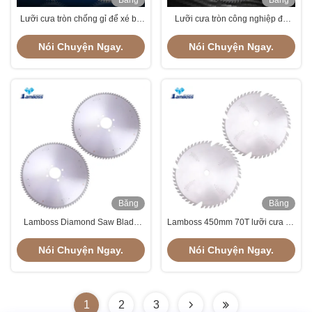
Băng
Băng
hình
hình
Lưỡi cưa tròn chống gỉ để xé bề
Lưỡi cưa tròn công nghiệp đa
mặt nhẵn cấp công nghiệp
chức năng để ốp tấm chống rỉ di
động
Nói Chuyện Ngay.
Nói Chuyện Ngay.
Băng
Băng
hình
hình
Lamboss Diamond Saw Blade
Lamboss 450mm 70T lưỡi cưa để
Carbide Blade tròn PCD Blade
cắt chu kỳ
cắt tròn
Nói Chuyện Ngay.
Nói Chuyện Ngay.
1
2
3