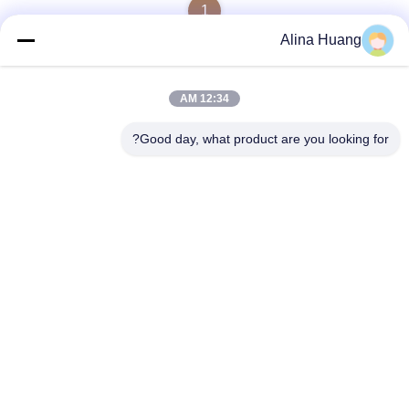
1
Alina Huang
12:34 AM
اتصال سريع
Good day, what product are you looking for?
عنوان
منطقة التنمية الصناعية Guanyao ، مدينة شيشان ، مدينة فوشان
هاتف
86-757-85803392
بريد إلكتروني
sales@yongtaisaw.com
سياسة الخصوصية
|
خريطة الموقع
| الصين جيدة الجودة شفرات منشار