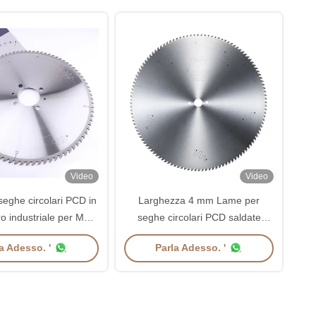
Video
Video
eghe circolari PCD in
Larghezza 4 mm Lame per
ro industriale per MDF
seghe circolari PCD saldate
nticorrosivo
Pratico multiuso
a Adesso. '
Parla Adesso. '