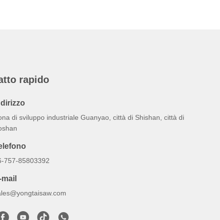
atto rapido
ndirizzo
na di sviluppo industriale Guanyao, città di Shishan, città di
oshan
elefono
6-757-85803392
-mail
ales@yongtaisaw.com