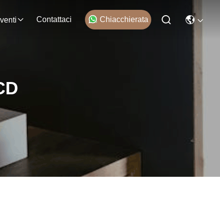
Contattaci
Chiacchierata
venti
CD