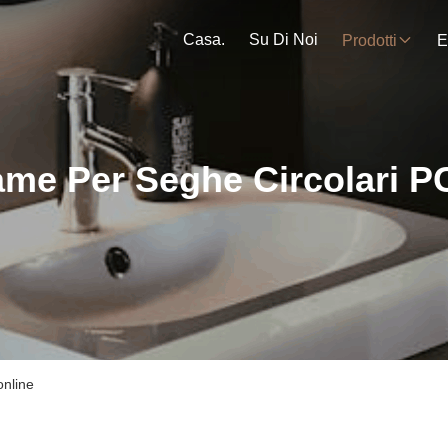
Casa.
Su Di Noi
Prodotti
E
ame Per Seghe Circolari P
online