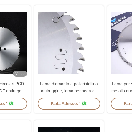
Video
ircolari PCD
Lama diamantata policristallina
Lame per s
DF antiruggine
antiruggine, lama per sega da
metallo du
he
tavola per molatura a denti piani
a
o. '
Parla Adesso. '
Parl
durevoli