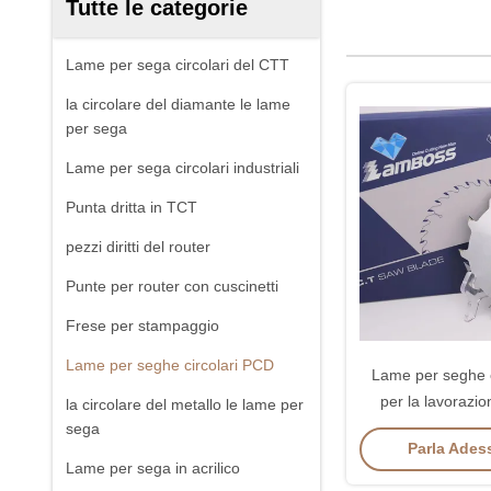
Tutte le categorie
Lame per sega circolari del CTT
la circolare del diamante le lame
per sega
Lame per sega circolari industriali
Punta dritta in TCT
pezzi diritti del router
Punte per router con cuscinetti
Frese per stampaggio
Lame per seghe circolari PCD
Lame per seghe c
per la lavorazio
la circolare del metallo le lame per
Dente piatto mul
sega
Parla Adess
antirug
Lame per sega in acrilico