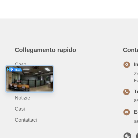
Collegamento rapido
Cont
Casa.
I
Zo
Prodotti
F
Su Di Noi
T
Notizie
8
Casi
E
Contattaci
s