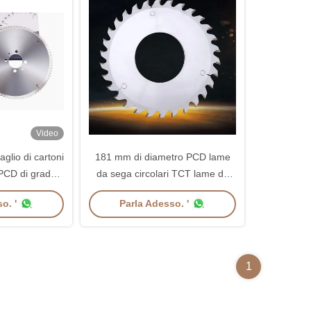
Video
taglio di cartoni
181 mm di diametro PCD lame
PCD di grado
da sega circolari TCT lame da
e 2 pcs
sega a punteggio conico per
o. '
Parla Adesso. '
legno
1