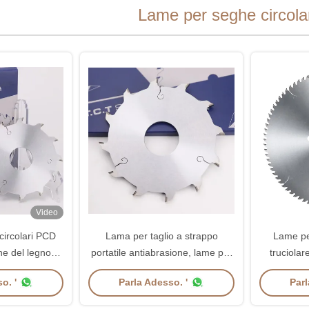
Lame per seghe circol
Video
ircolari PCD
Lama per taglio a strappo
Lame per
ne del legno
portatile antiabrasione, lame per
truciola
tifunzionale
sega diamantate policristalline
ant
o. '
Parla Adesso. '
Parl
gine
pratiche