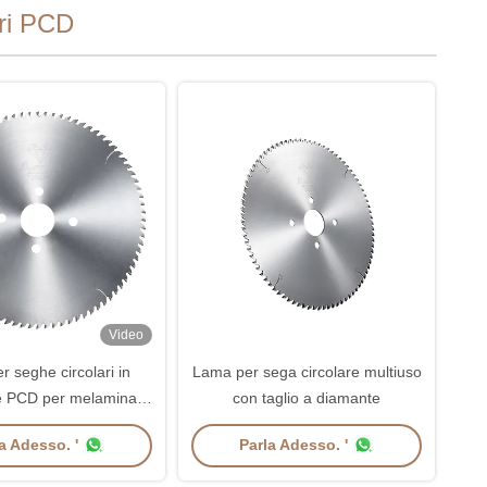
ari PCD
Video
 seghe circolari in
Lama per sega circolare multiuso
re PCD per melamina
con taglio a diamante
iusura robuste
a Adesso. '
Parla Adesso. '