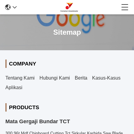
Sitemap
COMPANY
Tentang Kami
Hubungi Kami
Berita
Kasus-Kasus
Aplikasi
PRODUCTS
Mata Gergaji Bundar TCT
300 96t Mdf Chipboard Cutting Tct Sirkular Karbida Saw Blade