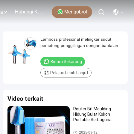
Hubungi Kami
Mengobrol
ra
Lamboss profesional melingkar sudut
pemotong penggilingan dengan bantalan
Router Bit kayu
Bicara Sekarang
Pelajari Lebih Lanjut
Video terkait
Router Bit Moulding
Hidung Bulat Kokoh
Portable Serbaguna
Membentuk Bit Router
2025-09-12