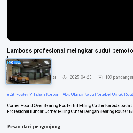
Lamboss profesional melingkar sudut pemoton
kayu
Membentuk Bit Router
2025-04-25
189 pandanga
#
Bit Router V Tahan Korosi
#
Bit Ukiran Kayu Portabel Untuk Rout
Corner Round Over Bearing Router Bit Milling Cutter Karbida pad
Profesional Bundar Corner Milling Cutter Dengan Bearing Router Bit 
Pesan dari pengunjung