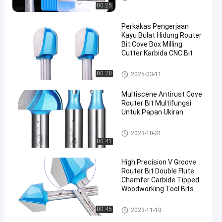
00:25
Perkakas Pengerjaan
Kayu Bulat Hidung Router
Bit Cove Box Milling
Cutter Karbida CNC Bit
Membentuk Bit Router
00:28
2025-03-11
Multiscene Antirust Cove
Router Bit Multifungsi
Untuk Papan Ukiran
Membentuk Bit Router
2023-10-31
00:41
High Precision V Groove
Router Bit Double Flute
Chamfer Carbide Tipped
Woodworking Tool Bits
Membentuk Bit Router
00:45
2023-11-10