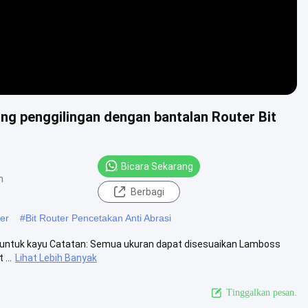
g penggilingan dengan bantalan Router Bit
Bicara Sekarang
n
Berbagi
er
#
Bit Router Pencetakan Anti Abrasi
at untuk kayu Catatan: Semua ukuran dapat disesuaikan Lamboss
...
Lihat Lebih Banyak
Tinggalkan pesan.