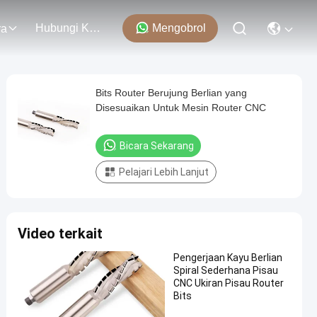
Hubungi Kami
Mengobrol
ra
Bits Router Berujung Berlian yang
Disesuaikan Untuk Mesin Router CNC
Bicara Sekarang
Pelajari Lebih Lanjut
Video terkait
Pengerjaan Kayu Berlian
Spiral Sederhana Pisau
CNC Ukiran Pisau Router
Bits