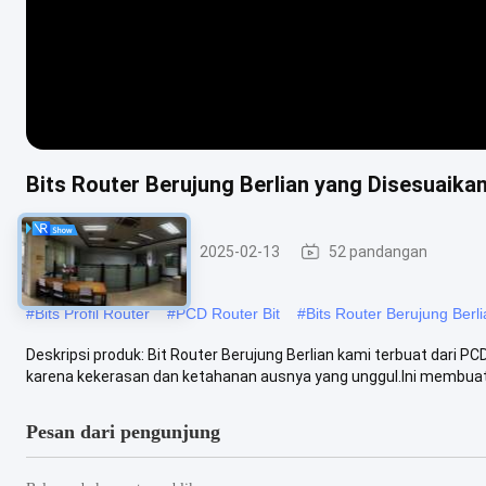
Bits Router Berujung Berlian yang Disesuaik
Bit PCD Router
2025-02-13
52 pandangan
#
Bits Profil Router
#
PCD Router Bit
#
Bits Router Berujung Berl
Deskripsi produk: Bit Router Berujung Berlian kami terbuat dari PCD
karena kekerasan dan ketahanan ausnya yang unggul.Ini membuat bi
Pesan dari pengunjung