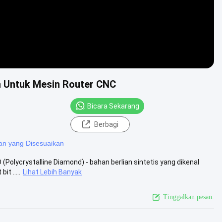
an Untuk Mesin Router CNC
Bicara Sekarang
Berbagi
ian yang Disesuaikan
 (Polycrystalline Diamond) - bahan berlian sintetis yang dikenal
t .....
Lihat Lebih Banyak
Tinggalkan pesan.