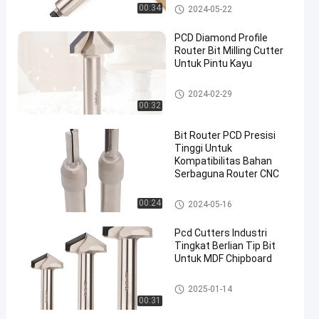
Bit PCD Router
00:34
2024-05-22
PCD Diamond Profile
Router Bit Milling Cutter
Untuk Pintu Kayu
Bit PCD Router
2024-02-29
00:32
Bit Router PCD Presisi
Tinggi Untuk
Kompatibilitas Bahan
Serbaguna Router CNC
Bit PCD Router
00:24
2024-05-16
Pcd Cutters Industri
Tingkat Berlian Tip Bit
Untuk MDF Chipboard
Bit PCD Router
2025-01-14
00:31