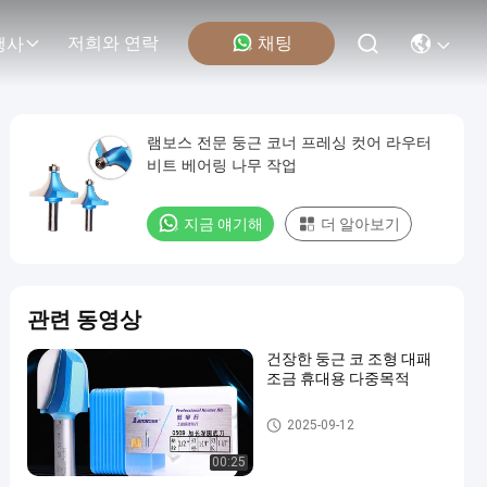
채팅
저희와 연락
행사
램보스 전문 둥근 코너 프레싱 컷어 라우터
비트 베어링 나무 작업
지금 얘기해
더 알아보기
관련 동영상
건장한 둥근 코 조형 대패
조금 휴대용 다중목적
성형 라우터 비트
2025-09-12
00:25