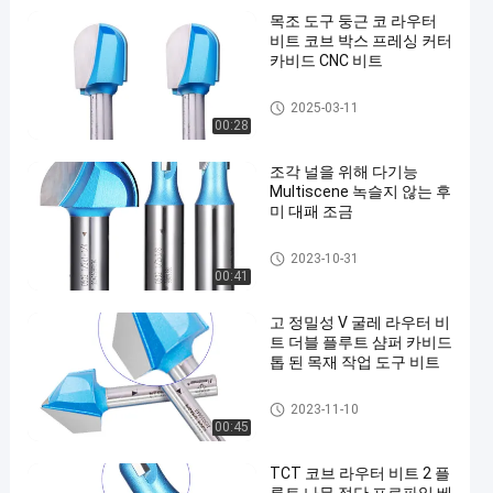
목조 도구 둥근 코 라우터
비트 코브 박스 프레싱 커터
카비드 CNC 비트
성형 라우터 비트
2025-03-11
00:28
조각 널을 위해 다기능
Multiscene 녹슬지 않는 후
미 대패 조금
성형 라우터 비트
2023-10-31
00:41
고 정밀성 V 굴레 라우터 비
트 더블 플루트 샴퍼 카비드
톱 된 목재 작업 도구 비트
성형 라우터 비트
2023-11-10
00:45
TCT 코브 라우터 비트 2 플