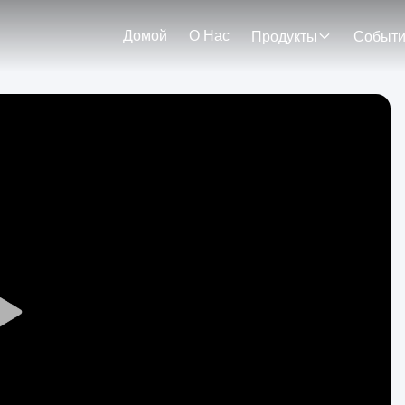
Домой
О Нас
Продукты
Событ
Play
Video