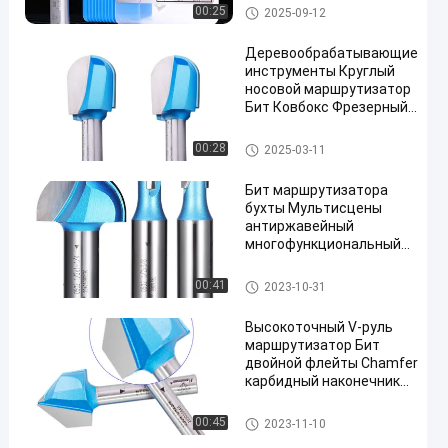
Формовочные фрезы
00:25
2025-09-12
Деревообрабатывающие
инструменты Круглый
носовой маршрутизатор
Бит Ковбокс Фрезерный
резач Карбидный CNC
Бит
Формовочные фрезы
00:28
2025-03-11
Бит маршрутизатора
бухты Мультисцены
антиржавейный
многофункциональный
для доски гравировки
Формовочные фрезы
00:41
2023-10-31
Высокоточный V-руль
маршрутизатор Бит
двойной флейты Chamfer
карбидный наконечник
деревообрабатывающего
инструмента
Формовочные фрезы
00:45
2023-11-10