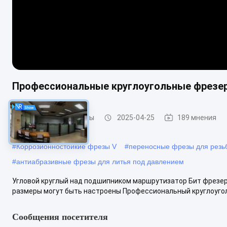
Профессиональные круглоугольные фрезер
Формовочные фрезы
2025-04-25
189 мнения
#
Коррозионностойкие фрезы V
#
переносные фрезы для резь
#
антиабразивные фрезы для литья под давлением
Угловой круглый над подшипником маршрутизатор Бит фрезер
размеры могут быть настроены Профессиональный круглоугол
Сообщения посетителя