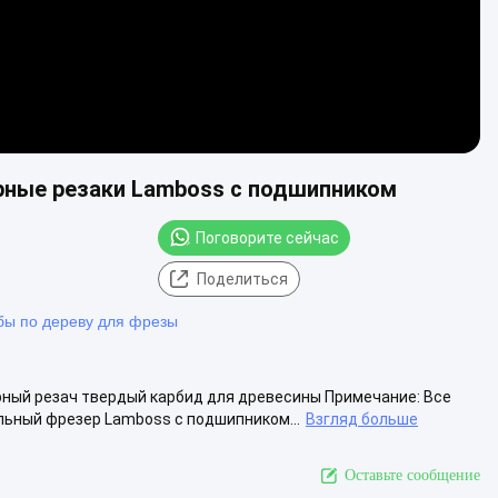
ные резаки Lamboss с подшипником
Поговорите сейчас
Поделиться
бы по дереву для фрезы
ный резач твердый карбид для древесины Примечание: Все
ьный фрезер Lamboss с подшипником...
Взгляд больше
Оставьте сообщение