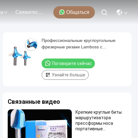
Свяжитесь С Нами
Общаться
ия
Профессиональные круглоугольные
фрезерные резаки Lamboss с
подшипником
Поговорите сейчас
Узнайте больше
Связанные видео
Крепкие круглые биты
маршрутизатора
прессформы носа
портативные
многоцелевые