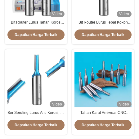
Video
Video
Bit Router Lurus Tahan Korosi
Bit Router Lurus Tebal Kokoh
Antirust Serbaguna
Untuk Multi Fungsi Kayu
Dapatkan Harga Terbaik
Dapatkan Harga Terbaik
Video
Video
Bor Seruling Lurus Anti Korosi, Bit
Tahan Karat Antiwear CNC
Pemotong Lurus Multifungsi
Router Bit Potong Lurus Portabel
Tahan Lama
Dapatkan Harga Terbaik
Dapatkan Harga Terbaik