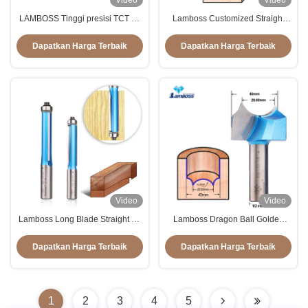
Video
Video
LAMBOSS Tinggi presisi TCT Bit
Lamboss Customized Straight
paduan penggiling pemotong
Bits Untuk Kayu Dan Rumah
diperpanjang pemotong
Pengerjaan Kayu Edge Routing
Dapatkan Harga Terbaik
Dapatkan Harga Terbaik
pemotong
Video
Video
Lamboss Long Blade Straight Bit
Lamboss Dragon Ball Golden
With Bearing Woodworking
Round Knife Woodworking
Milling Cutter Pemotong
Router Bit Dragon Ball Bit
Dapatkan Harga Terbaik
Dapatkan Harga Terbaik
pemotong
1
2
3
4
5