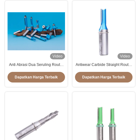
Video
Video
Anti Abrasi Dua Seruling Router
Antiwear Carbide Straight Router
Bit, Bor Karbida Seruling Lurus
Bits Serbaguna Tahan Karat
Anti Korosi
Dapatkan Harga Terbaik
Dapatkan Harga Terbaik