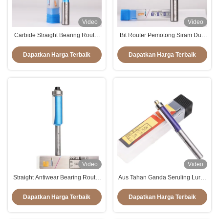
Video
Video
Carbide Straight Bearing Router
Bit Router Pemotong Siram Dua
Bits Tepi Ganda Tahan Aus
Tepi, Pemotong Router Lurus
Antirust Dengan Bantalan
Dapatkan Harga Terbaik
Dapatkan Harga Terbaik
Video
Video
Straight Antiwear Bearing Router
Aus Tahan Ganda Seruling Lurus
Bits Serbaguna Tahan Karat
Bit Anticorrosive Multi Scene
Dapatkan Harga Terbaik
Dapatkan Harga Terbaik