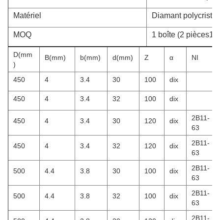
Matériel
Diamant polycristal
MOQ
1 boîte (2 pièces1 b
D(mm
B(mm)
b(mm)
d(mm)
Z
α
NI
)
450
4
3.4
30
100
dix
450
4
3.4
32
100
dix
2B11-
450
4
3.4
30
120
dix
63
2B11-
450
4
3.4
32
120
dix
63
2B11-
500
4.4
3.8
30
100
dix
63
2B11-
500
4.4
3.8
32
100
dix
63
2B11-