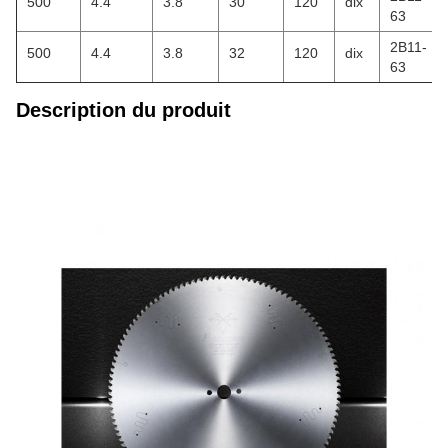
500
4.4
3.8
30
120
dix
63
2B11-
500
4.4
3.8
32
120
dix
63
Description du produit