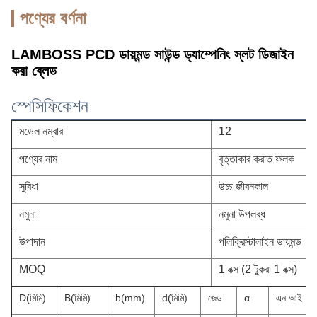
পণ্যের বর্ণনা
LAMBOSS PCD ডায়মন্ড সাউন্ড ড্যাম্পেনিং স্লট ডিজাইন
করা ব্লেড
স্পেসিফিকেশন
মডেল নম্বার
12
পণ্যের নাম
বৃত্তাকার করাত ফলক
সুবিধা
উচ্চ জীবনকাল
নমুনা
নমুনা উপলব্ধ
উপাদান
পলিক্রিস্টালাইন ডায়মন্ড
MOQ
1 বক্স (2 টুকরা 1 বক্স)
D(মিমি)
B(মিমি)
b(mm)
d(মিমি)
জেড
α
এন.আই