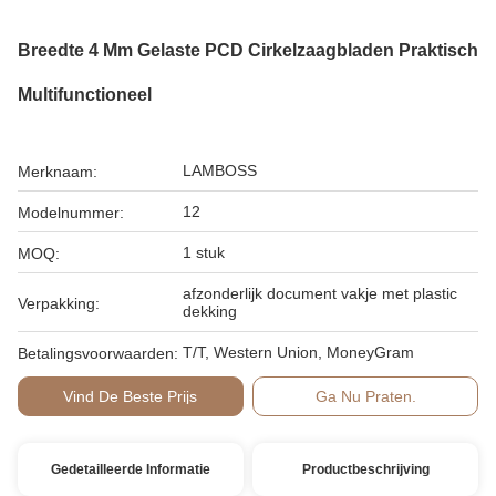
Breedte 4 Mm Gelaste PCD Cirkelzaagbladen Praktisch
Multifunctioneel
LAMBOSS
Merknaam:
12
Modelnummer:
1 stuk
MOQ:
afzonderlijk document vakje met plastic
Verpakking:
dekking
T/T, Western Union, MoneyGram
Betalingsvoorwaarden:
Vind De Beste Prijs
Ga Nu Praten.
Gedetailleerde Informatie
Productbeschrijving