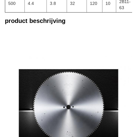
2B11-
500
4.4
3.8
32
120
10
63
product beschrijving