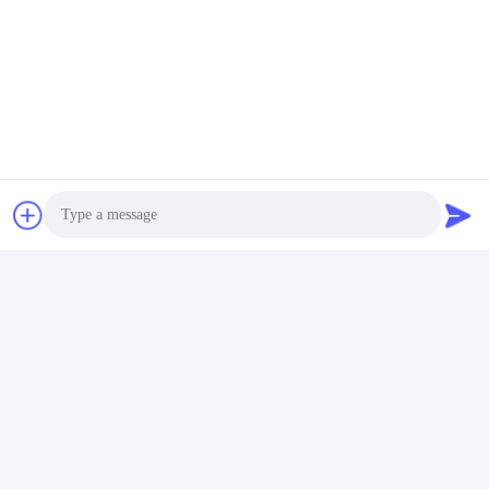
Photo
Video Call
Audio Call