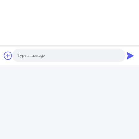
Photo
Video Call
Audio Call