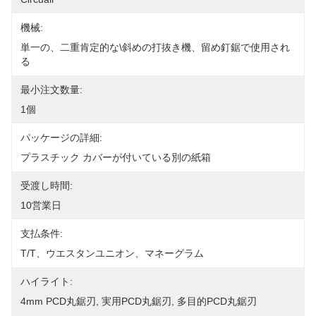
機械:
単一の、二重肯定的な\斜めの打抜き機、留め釘鋸で使用され
る
最小注文数量:
1個
パッケージの詳細:
プラスチック カバーが付いている別の紙箱
受渡し時間:
10営業日
支払条件:
T/T、ウエスタンユニオン、マネーグラム
ハイライト:
4mm PCD丸鋸刃
, 
実用PCD丸鋸刃
, 
多目的PCD丸鋸刃