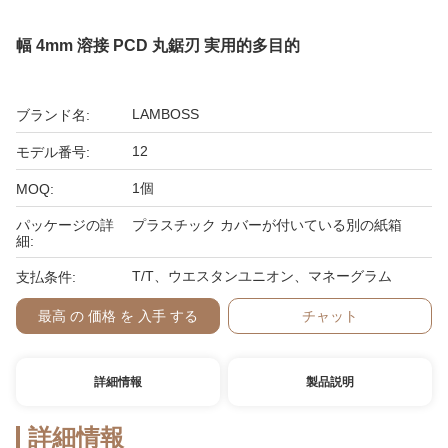
幅 4mm 溶接 PCD 丸鋸刃 実用的多目的
LAMBOSS
ブランド名:
12
モデル番号:
1個
MOQ:
パッケージの詳
プラスチック カバーが付いている別の紙箱
細:
T/T、ウエスタンユニオン、マネーグラム
支払条件:
最高 の 価格 を 入手 する
チャット
詳細情報
製品説明
詳細情報