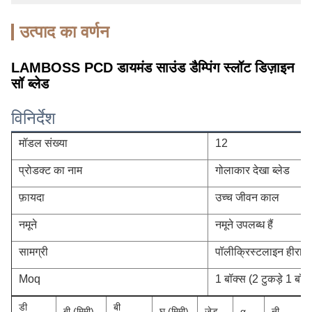
उत्पाद का वर्णन
LAMBOSS PCD डायमंड साउंड डैम्पिंग स्लॉट डिज़ाइन
सॉ ब्लेड
विनिर्देश
मॉडल संख्या
12
प्रोडक्ट का नाम
गोलाकार देखा ब्लेड
फ़ायदा
उच्च जीवन काल
नमूने
नमूने उपलब्ध हैं
सामग्री
पॉलीक्रिस्टलाइन हीरा
Moq
1 बॉक्स (2 टुकड़े 1 बॉक्
डी
बी
बी (मिमी)
घ (मिमी)
जेड
α
नी