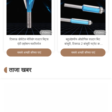
Video
Video
टिकाऊ डोवेटेल मोल्डिंग राउटर बिट्स
बहुउद्देश्यीय औद्योगिक राउटर बिट
एंटी एब्रेशन मल्टीपर्पज
बांसुरी, टिकाऊ 2 बांसुरी स्ट्रेट कट
राउटर बिट
सबसे अच्छी कीमत पाएं
सबसे अच्छी कीमत पाएं
ताजा खबर