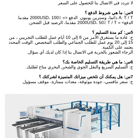
لا تتردد في الاتصال بنا للحصول على السعر
4س: ما هي شروط الدفع ؟
A: T / T دائما، وسترين يونيون. الدفع <= 2000USD، 100٪ مقدما.
الدفع> = 2000USD، 50٪ T / T مقدما، الرصيد قبل الشحن.
5س: كم مدة التسليم ؟
ج: عادة ما يستغرق الأمر من 8 إلى 10 أيام عمل للطلب التجريبي ، من
15 إلى 20 يوم عمل للطلب الجماعي والطلب المخصص. الوقت المحدد
يعتمد على الكمية.
الرجاء الشعور بالحرية في الاتصال بنا إذا كان لديك أي سؤال.
6س: ما هي طريقة التسليم الخاصة بك؟
ج: التسليم السريع والنقل الجوي والشحن البحري متاح لطلبك.
7س: هل يمكنك أن تلخص ميزاتك المتميزة لشركتك ؟
ج: سعر تنافسي، جودة موثوقة، معدات ممتازة، موقف مسؤول.