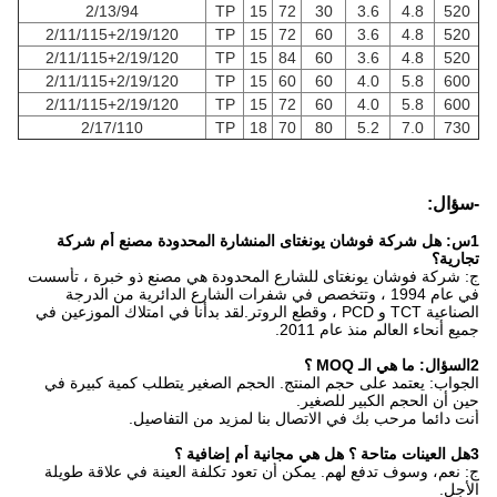
2/13/94
TP
15
72
30
3.6
4.8
520
2/11/115+2/19/120
TP
15
72
60
3.6
4.8
520
2/11/115+2/19/120
TP
15
84
60
3.6
4.8
520
2/11/115+2/19/120
TP
15
60
60
4.0
5.8
600
2/11/115+2/19/120
TP
15
72
60
4.0
5.8
600
2/17/110
TP
18
70
80
5.2
7.0
730
-سؤال:
1س: هل شركة فوشان يونغتاى المنشارة المحدودة مصنع أم شركة
تجارية؟
ج: شركة فوشان يونغتاى للشارع المحدودة هي مصنع ذو خبرة ، تأسست
في عام 1994 ، وتتخصص في شفرات الشارع الدائرية من الدرجة
الصناعية TCT و PCD ، وقطع الروتر.لقد بدأنا في امتلاك الموزعين في
جميع أنحاء العالم منذ عام 2011.
2السؤال: ما هي الـ MOQ ؟
الجواب: يعتمد على حجم المنتج. الحجم الصغير يتطلب كمية كبيرة في
حين أن الحجم الكبير للصغير.
أنت دائما مرحب بك في الاتصال بنا لمزيد من التفاصيل.
3هل العينات متاحة ؟ هل هي مجانية أم إضافية ؟
ج: نعم، وسوف تدفع لهم. يمكن أن تعود تكلفة العينة في علاقة طويلة
الأجل.