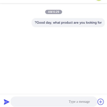
6:29 AM
اتصال سريع
Good day, what product are you looking for?
عنوان
منطقة التنمية الصناعية Guanyao ، مدينة شيشان ، مدينة فوشان
هاتف
86-757-85803392
بريد إلكتروني
sales@yongtaisaw.com
سياسة الخصوصية
|
خريطة الموقع
| الصين جيدة الجودة شفرات منشار
دائري TCT المورد. حقوق الطبع والنشر © 2022-2026 Foshan Nanhai
Yongtai Saw Co., Ltd . كل شيء حقوق محجوزة