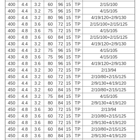
400
4.4
3.2
60
96
15
TP
2/15/100
400
4.4
3.2
75
96
15
TP
4/15/105
400
4.4
3.2
80
96
15
TP
4/19/120+2/9/130
400
4.8
3.6
60
72
15
TP
2/15/100+2/15/125
400
4.8
3.6
75
72
15
TP
4/15/105
400
4.8
3.6
60
84
15
TP
2/15/100+2/15/125
430
4.4
3.2
80
72
15
TP
4/19/120+2/9/130
430
4.4
3.2
75
96
15
TP
4/15/105
430
4.8
3.6
75
96
15
TP
4/15/105
430
4.8
3.6
80
96
15
TP
4/19/120+2/9/130
450
4.4
3.2
30
72
15
TP
2/13/94
450
4.4
3.2
60
72
15
TP
2/10/80+2/15/125
450
4.4
3.2
80
72
15
TP
2/9/130+4/19/120
450
4.4
3.2
60
84
15
TP
2/10/80+2/15/125
450
4.4
3.2
75
84
15
TP
4/15/105
450
4.4
3.2
80
84
15
TP
2/9/130+4/19/120
450
4.8
3.6
30
72
15
TP
2/13/94
450
4.8
3.6
60
72
15
TP
2/10/80+2/15/125
450
4.8
3.6
80
72
15
TP
2/9/130+4/19/120
450
4.8
3.6
60
84
15
TP
2/10/80+2/15/125
450
4.8
3.6
80
84
15
TP
2/9/130+4/19/120