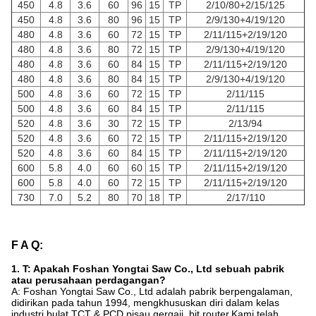
450
4.8
3.6
60
96
15
TP
2/10/80+2/15/125
450
4.8
3.6
80
96
15
TP
2/9/130+4/19/120
480
4.8
3.6
60
72
15
TP
2/11/115+2/19/120
480
4.8
3.6
80
72
15
TP
2/9/130+4/19/120
480
4.8
3.6
60
84
15
TP
2/11/115+2/19/120
480
4.8
3.6
80
84
15
TP
2/9/130+4/19/120
500
4.8
3.6
60
72
15
TP
2/11/115
500
4.8
3.6
60
84
15
TP
2/11/115
520
4.8
3.6
30
72
15
TP
2/13/94
520
4.8
3.6
60
72
15
TP
2/11/115+2/19/120
520
4.8
3.6
60
84
15
TP
2/11/115+2/19/120
600
5.8
4.0
60
60
15
TP
2/11/115+2/19/120
600
5.8
4.0
60
72
15
TP
2/11/115+2/19/120
730
7.0
5.2
80
70
18
TP
2/17/110
F A Q:
1. T: Apakah Foshan Yongtai Saw Co., Ltd sebuah pabrik
atau perusahaan perdagangan?
A: Foshan Yongtai Saw Co., Ltd adalah pabrik berpengalaman,
didirikan pada tahun 1994, mengkhususkan diri dalam kelas
industri bulat TCT & PCD pisau gergaji, bit router.Kami telah