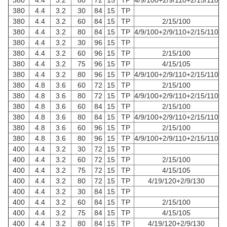
380
4.4
3.2
80
72
15
TP
4/9/100+2/9/110+2/15/110
380
4.4
3.2
30
84
15
TP
380
4.4
3.2
60
84
15
TP
2/15/100
380
4.4
3.2
80
84
15
TP
4/9/100+2/9/110+2/15/110
380
4.4
3.2
30
96
15
TP
380
4.4
3.2
60
96
15
TP
2/15/100
380
4.4
3.2
75
96
15
TP
4/15/105
380
4.4
3.2
80
96
15
TP
4/9/100+2/9/110+2/15/110
380
4.8
3.6
60
72
15
TP
2/15/100
380
4.8
3.6
80
72
15
TP
4/9/100+2/9/110+2/15/110
380
4.8
3.6
60
84
15
TP
2/15/100
380
4.8
3.6
80
84
15
TP
4/9/100+2/9/110+2/15/110
380
4.8
3.6
60
96
15
TP
2/15/100
380
4.8
3.6
80
96
15
TP
4/9/100+2/9/110+2/15/110
400
4.4
3.2
30
72
15
TP
400
4.4
3.2
60
72
15
TP
2/15/100
400
4.4
3.2
75
72
15
TP
4/15/105
400
4.4
3.2
80
72
15
TP
4/19/120+2/9/130
400
4.4
3.2
30
84
15
TP
400
4.4
3.2
60
84
15
TP
2/15/100
400
4.4
3.2
75
84
15
TP
4/15/105
400
4.4
3.2
80
84
15
TP
4/19/120+2/9/130