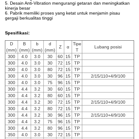
5. Desain Anti-Vibration mengurangi getaran dan meningkatkan
kinerja besar
6. Pabrik memiliki proses yang ketat untuk menjamin pisau
gergaji berkualitas tinggi
Spesifikasi:
D
B
b
d
Tipe
Z
α
Lubang posisi
(mm)
(mm)
(mm)
(mm)
T
300
4.0
3.0
30
60
15
TP
300
4.0
3.0
30
72
15
TP
300
4.0
3.0
80
72
15
TP
300
4.0
3.0
30
96
15
TP
2/15/110+4/9/100
300
4.0
3.0
75
96
15
TP
300
4.4
3.2
30
60
15
TP
300
4.4
3.2
80
60
15
TP
300
4.4
3.2
30
72
15
TP
2/15/110+4/9/100
300
4.4
3.2
80
72
15
TP
300
4.4
3.2
30
96
15
TP
2/15/110+4/9/100
300
4.4
3.2
75
96
15
TP
300
4.4
3.2
80
96
15
TP
350
4.0
3.0
30
72
15
TP