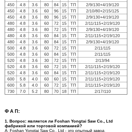
450
4.8
3.6
80
84
15
ТП
2/9/130+4/19/120
450
4.8
3.6
60
96
15
ТП
2/10/80+2/15/125
450
4.8
3.6
80
96
15
ТП
2/9/130+4/19/120
480
4.8
3.6
60
72
15
ТП
2/11/115+2/19/120
480
4.8
3.6
80
72
15
ТП
2/9/130+4/19/120
480
4.8
3.6
60
84
15
ТП
2/11/115+2/19/120
480
4.8
3.6
80
84
15
ТП
2/9/130+4/19/120
500
4.8
3.6
60
72
15
ТП
2/11/115
500
4.8
3.6
60
84
15
ТП
2/11/115
520
4.8
3.6
30
72
15
ТП
2/13/94
520
4.8
3.6
60
72
15
ТП
2/11/115+2/19/120
520
4.8
3.6
60
84
15
ТП
2/11/115+2/19/120
600
5.8
4.0
60
60
15
ТП
2/11/115+2/19/120
600
5.8
4.0
60
72
15
ТП
2/11/115+2/19/120
730
7.0
5.2
80
70
18
ТП
2/17/110
Ф А П:
1. Вопрос: является ли Foshan Yongtai Saw Co., Ltd
фабрикой или торговой компанией?
A: Foshan Yongtai Saw Co., Ltd - это опытный завод,