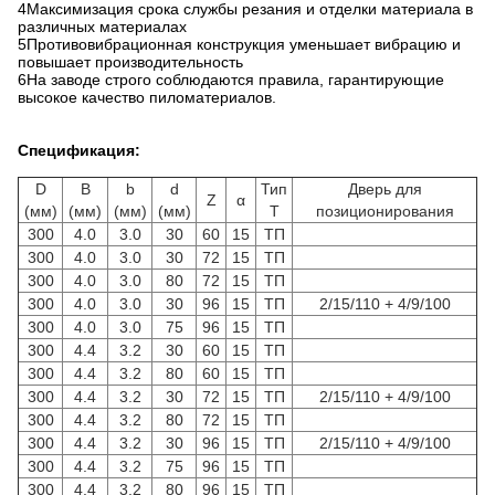
4Максимизация срока службы резания и отделки материала в
различных материалах
5Противовибрационная конструкция уменьшает вибрацию и
повышает производительность
6На заводе строго соблюдаются правила, гарантирующие
высокое качество пиломатериалов.
Спецификация:
D
B
b
d
Тип
Дверь для
Z
α
(мм)
(мм)
(мм)
(мм)
T
позиционирования
300
4.0
3.0
30
60
15
ТП
300
4.0
3.0
30
72
15
ТП
300
4.0
3.0
80
72
15
ТП
300
4.0
3.0
30
96
15
ТП
2/15/110 + 4/9/100
300
4.0
3.0
75
96
15
ТП
300
4.4
3.2
30
60
15
ТП
300
4.4
3.2
80
60
15
ТП
300
4.4
3.2
30
72
15
ТП
2/15/110 + 4/9/100
300
4.4
3.2
80
72
15
ТП
300
4.4
3.2
30
96
15
ТП
2/15/110 + 4/9/100
300
4.4
3.2
75
96
15
ТП
300
4.4
3.2
80
96
15
ТП