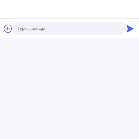
MDF 용 방식 원형 톱날
산업용 PCD 원형 톱날
빠른 연락
주소
Photo
산업 개발구 Guanyao, Shishan Town, Foshan City
Video Call
전화
Audio Call
86-757-85803392
이메일
sales@yongtaisaw.com