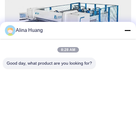
Alina Huang
8:28 AM
Good day, what product are you looking for?
태그:
초경 PCD 원형 톱날