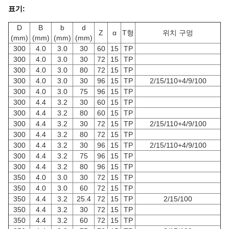
표기:
D
B
b
d
Z
α
T형
위치 구멍
(mm)
(mm)
(mm)
(mm)
300
4.0
3.0
30
60
15
TP
300
4.0
3.0
30
72
15
TP
300
4.0
3.0
80
72
15
TP
300
4.0
3.0
30
96
15
TP
2/15/110+4/9/100
300
4.0
3.0
75
96
15
TP
300
4.4
3.2
30
60
15
TP
300
4.4
3.2
80
60
15
TP
300
4.4
3.2
30
72
15
TP
2/15/110+4/9/100
300
4.4
3.2
80
72
15
TP
300
4.4
3.2
30
96
15
TP
2/15/110+4/9/100
300
4.4
3.2
75
96
15
TP
300
4.4
3.2
80
96
15
TP
350
4.0
3.0
30
72
15
TP
350
4.0
3.0
60
72
15
TP
350
4.4
3.2
25.4
72
15
TP
2/15/100
350
4.4
3.2
30
72
15
TP
350
4.4
3.2
60
72
15
TP