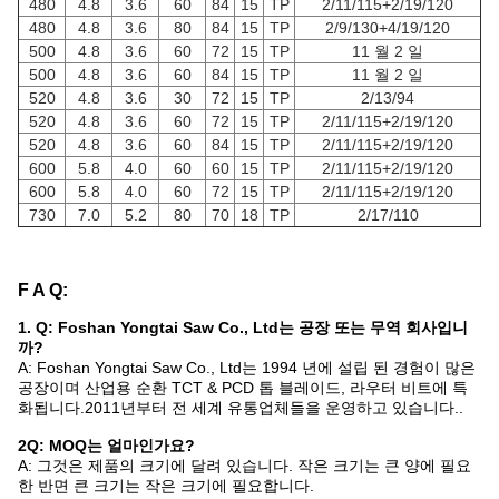
480
4.8
3.6
60
84
15
TP
2/11/115+2/19/120
480
4.8
3.6
80
84
15
TP
2/9/130+4/19/120
500
4.8
3.6
60
72
15
TP
11 월 2 일
500
4.8
3.6
60
84
15
TP
11 월 2 일
520
4.8
3.6
30
72
15
TP
2/13/94
520
4.8
3.6
60
72
15
TP
2/11/115+2/19/120
520
4.8
3.6
60
84
15
TP
2/11/115+2/19/120
600
5.8
4.0
60
60
15
TP
2/11/115+2/19/120
600
5.8
4.0
60
72
15
TP
2/11/115+2/19/120
730
7.0
5.2
80
70
18
TP
2/17/110
F A Q:
1. Q: Foshan Yongtai Saw Co., Ltd는 공장 또는 무역 회사입니
까?
A: Foshan Yongtai Saw Co., Ltd는 1994 년에 설립 된 경험이 많은
공장이며 산업용 순환 TCT & PCD 톱 블레이드, 라우터 비트에 특
화됩니다.2011년부터 전 세계 유통업체들을 운영하고 있습니다..
2Q: MOQ는 얼마인가요?
A: 그것은 제품의 크기에 달려 있습니다. 작은 크기는 큰 양에 필요
한 반면 큰 크기는 작은 크기에 필요합니다.