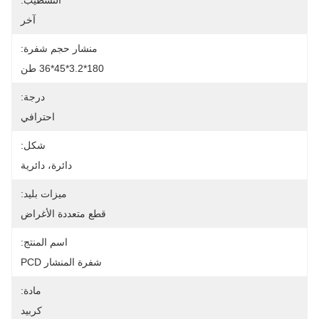
التشطيب:
آخر
منشار حجم شفرة:
180*3.2*45*36 طن
درجة:
احترافي
شكل:
دائرة، دائرية
ميزات بليد:
قطع متعددة الأغراض
اسم المنتج:
شفرة المنشار PCD
مادة:
كربيد