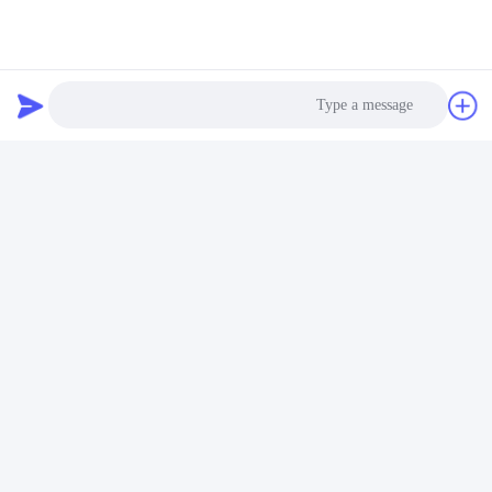
Photo
Video Call
Audio Call