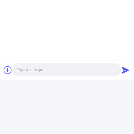
Cutting material
Wood
Recommend Products
Factory Strength
Photo
Video Call
Audio Call