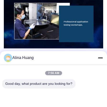
Specification
Alina Huang
Product Name
PCD saw blades
7:56 AM
Certification
IS09001
Advantage
High life span
Good day, what product are you looking for?
Samples
Samples available
Material
Carbide