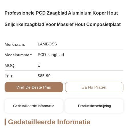
Professionele PCD Zaagblad Aluminium Koper Hout
Snijcirkelzaagblad Voor Massief Hout Composietplaat
LAMBOSS
Merknaam:
PCD-zaagblad
Modelnummer:
1
MOQ:
$85-90
Prijs:
Vind De Beste Prijs
Ga Nu Praten.
Gedetailleerde Informatie
Productbeschrijving
Gedetailleerde Informatie