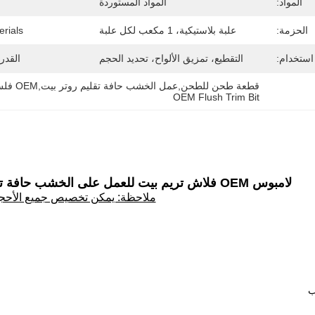
المواد:
المواد المستوردة
الحزمة:
علبة بلاستيكية، 1 مكعب لكل علبة
rials:
استخدام:
التقطيع، تمزيق الألواح، تحديد الحجم
القدر
قطعة طحن للطحن,عمل الخشب حافة تقليم روتر بيت,OEM فلش ترم بيت
OEM Flush Trim Bit
لامبوس OEM فلاش تريم بيت للعمل على الخشب حافة تقطيع راوتر بيت طحن القطع
ملاحظة: يمكن تخصيص جميع الأحج
ب