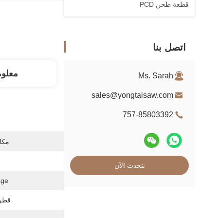
قطعة طحن PCD
اتصل بنا
معلو
Ms. Sarah
sales@yongtaisaw.com
757-85803392
مكان
نتحدث الآن
ge:
قطر