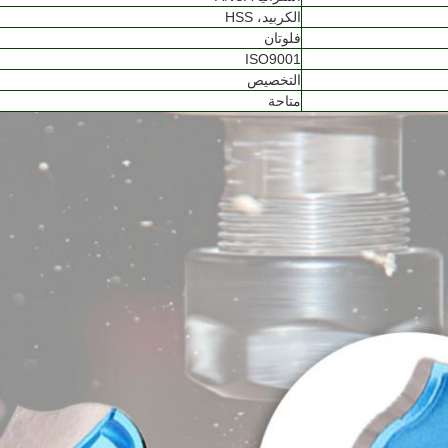
الكربيد، HSS
فلوتان
ISO9001
التخصيص
متاحة