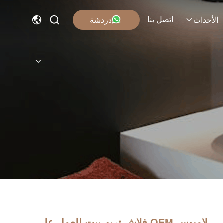
اتصل بنا
دردشة
الأحداث
لامبوس OEM فلاش تريم بيت للعمل على