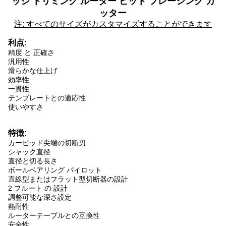
ッジ トリミング ルーター ビット フレーシング カ
ッター
注: すべてのサイズがカスタマイズすることができます
利点:
精度 と 正確さ
汎用性
滑らかな仕上げ
効率性
一貫性
テンプレートとの適応性
使いやすさ
特徴:
カービッド尖端の切断刃
シャック直径
直径と切る長さ
ボールベアリング パイロット
直線型またはフラット型切断器の設計
2 フルート の 設計
調整可能な深さ設定
熱耐性
ルーターテーブルとの互換性
安全性