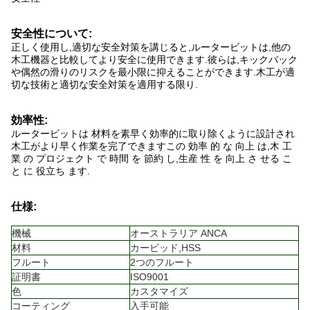
安全性について:
正しく使用し,適切な安全対策を講じると,ルータービットは,他の
木工機器と比較してより安全に使用できます.彼らは,キックバック
や偶然の滑りのリスクを最小限に抑えることができます.木工が適
切な技術と適切な安全対策を適用する限り.
効率性:
ルータービットは 材料を素早く効率的に取り除くように設計され
木工がより早く作業を完了できますこの 効率 的 な 向上 は,木 工
業 の プロジェクト で 時間 を 節約 し,生産 性 を 向上 さ せる こ
と に 役立ち ます.
仕様:
機械
オーストラリア ANCA
材料
カービッド,HSS
フルート
2つのフルート
証明書
ISO9001
色
カスタマイズ
コーティング
入手可能