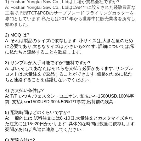
1) Foshan Yongtai Saw Co., Ltdは工場か貿易会社ですか?
A: Foshan Yongtai Saw Co., Ltdは1994年に設立された経験豊富な
工場で,円形TCT&PCDのサーブブレード,フライリングカッターを
専門としています.私たちは2011年から世界中に販売業者を所有し
始めました.
2) MOQ は?
A: それは製品のサイズに依存します. 小サイズは,大きな量のため
に必要であり,大きなサイズは,小さいものです. 詳細については,常
に私たちと連絡することを歓迎します.
3) サンプルが入手可能ですか?無料ですか?
A: はい,そしてあなたはそれらを支払う必要があります. サンプル
コストは,大量注文で返品することができます. 価格のために私た
ちと連絡することを躊躇しないでください.
4) お支払い条件は?
A: T/T いつも,ウェスタン・ユニオン. 支払い<=1500USD,100%事
前. 支払い>=1500USD,30%-50%T/T事前,出荷前の残高.
5) 配送時間はどのくらいですか?
A: 一般的には,試料注文には8~10日,大量注文とカスタマイズされ
た注文には15~20日かかります. 具体的な時間は数量に依存します.
疑問があれば,私達に連絡してください..
6) 配達方法は?