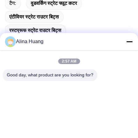
टैग:
वुडवर्किंग स्ट्रेट फ्लूट कटर
एंटीवियर स्ट्रेट राउटर बिट्स
रस्टप्रूफ स्ट्रेट राउटर बिट्स
Alina Huang
2:57 AM
त्वरित संपर्क
Good day, what product are you looking for?
पता
औद्योगिक विकास क्षेत्र गुआनाओ, शिशन टाउन, फोशान सिटी
टेलीफोन
86-757-85803392
ईमेल
sales@yongtaisaw.com