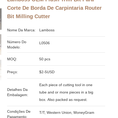
Corte De Borda De Carpintaria Router
Bit Milling Cutter
Nome Da Marca:
Lamboss
Número Do
L0506
Modelo:
MOQ:
50 pcs
Preço:
$2-5USD
Each piece of cutting tool in one
Detalhes Da
tube and or more pieces in a big
Embalagem:
box. Also packed as request.
Condições De
T/T, Western Union, MoneyGram
Pagamento: