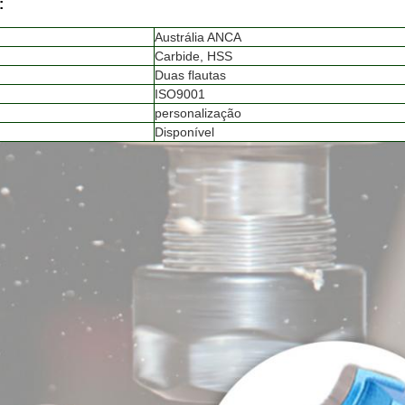
:
Austrália ANCA
Carbide, HSS
Duas flautas
ISO9001
personalização
Disponível