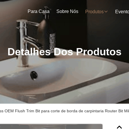
Para Casa
Sobre Nós
Produtos
Event
Detalhes Dos Produtos
 OEM Flush Trim Bit para corte de borda de carpintaria Router Bit Mil