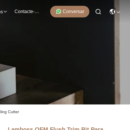
Contacte-Nos
Conversar
os
ling Cutter
Lamboss OEM Flush Trim Bit Para