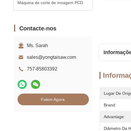
Máquina de corte de moagem PCD
Contacte-nos
Ms. Sarah
Informaçõ
sales@yongtaisaw.com
757-85803392
Informa
Lugar De Orig
Falem Agora.
Brand:
Advantage:
Diâmetro Da H