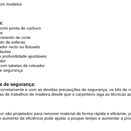
com modelos
s:
 com ponta de carburo
te
rimento de corte
nto de esferas
dor recto ou flutuado
lautas
 profundidade ajustáveis
alor
com tabelas de roteador
de segurança
s de segurança:
orretamente e com as devidas precauções de segurança, os bits de 
as de trabalhos de madeira.desde que o carpinteiro siga as técnicas
dor são projetados para remover material de forma rápida e eficiente, 
 aumento da eficiência pode ajudar a poupar tempo e aumentar a prod