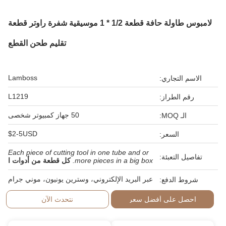
لامبوس طاولة حافة قطعة 1/2 * 1 موسيقية شفرة راوتر قطعة
تقليم طحن القطع
Lamboss
الاسم التجاري:
L1219
رقم الطراز:
50 جهاز كمبيوتر شخصى
الـ MOQ:
$2-5USD
السعر:
Each piece of cutting tool in one tube and or
تفاصيل التعبئة:
more pieces in a big box.
كل قطعة من أدوات ا
عبر البريد الإلكتروني، وسترين يونيون، موني جرام
شروط الدفع:
احصل على أفضل سعر
نتحدث الآن