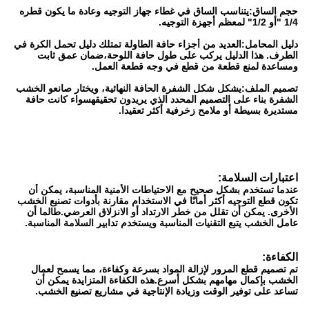
حجم الساق:
يتناسب الساق في غطاء جهاز التوجيه وعادة ما يكون قطره
1/4 "أو 1/2" لمعظم أجهزة التوجيه.
دليل المحامل:
العديد من أجزاء حافة الطاولة تمتلك دليل تحمل الكرة في
الطرف. هذا الدليل يركب على طول حافة اللوحة،ضمان عمق ثابت
ومساعدة لمنع قطعة من قطع في وجه قطعة العمل.
تصميم الملف:
يشكل شكل الشفرة الحافة النهائية، ويختار صانعو الخشب
الشفرة بناء على التصميم المحدد الذي يريدون تحقيقهسواء كانت حافة
مستديرة بسيطة أو ملامح زخرفية أكثر تعقيدا.
اعتبارات السلامة:
عندما تستخدم بشكل صحيح مع الاحتياطات الأمنية المناسبة، يمكن أن
تكون قطع التوجيه أكثر أمانًا في الاستخدام مقارنة بأدوات تصنيع الخشب
الأخرى. يمكن أن تقلل من خطر الارتداد أو الانزلاق العرضي.طالما أن
عامل الخشب يتبع التقنيات المناسبة ويستخدم تدابير السلامة المناسبة.
الكفاءة:
تم تصميم قطع المرور لإزالة المواد بسرعة وكفاءة، مما يسمح لعمال
الخشب بإكمال مهامهم بشكل أسرع.هذه الكفاءة المتزايدة يمكن أن
تساعد على توفير الوقت وزيادة الإنتاجية في مشاريع تصنيع الخشب.