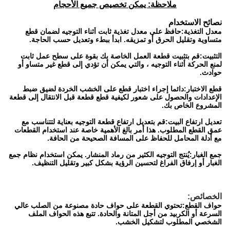
ملاحظة: يمكن تخصيص جميع الأحجام
نصائح الاستخدام
معدل التغذية:
حافظ على معدل تغذية ثابت أثناء التوجيه لضمان قطع
متساوية وتقليل الحرق أو تمزيقه. ابدأ ببطء وتعديل حسب الحاجة.
التثبيت:
قم بتثبيت قطعة العمل الخاصة بك بقوة على سطح عمل ثابت
لمنع الحركة أثناء التوجيه ، والتي يمكن أن تؤدي إلى قطع غير متساو أو
حوادث.
قطع الاختبار:
دائما إجراء اختبار قطع على الخشب الخردة لضيق ضبط
الإعدادات والحصول على شعور لكيفية قطع قطعة قبل الانتقال إلى قطعة
المشروع الخاص بك.
تعديل ارتفاع البيت:
قم بتعديل ارتفاع قطعة التوجيه بعناية لتتناسب مع
عمق القطع المطلوب. هذا أمر بالغ الأهمية خاصة عند استخدام القطعات
مع أدلة المحامل للحفاظ على المسافة الصحيحة من الحافة.
جمع الغبار:
يُنتج التوجيه الكثير من رماد المنشار. يمكن استخدام نظام جمع
الغبار أو إرفاق الفراغ لتحسين الرؤية بشكل كبير وتقليل التنظيف.
الخصائص:
حواف القطع:
تحتوي القطعة على حواف حادة مصنوعة من الصلب عالي
السرعة أو الكربيد من أجل المتانة والحادة. تتبع هذه الحواف الملف
الشخصي المطلوب لتشكيل الخشب.