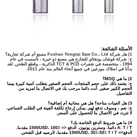
الأسئلة الشائعة:
1) هل شركة Foshan Yongtai Saw Co.، Ltd مصنع أم شركة تجارية؟
ج: شركة فوشان يونغتاي للشارع هي مصنع ذو خبرة ، تأسست في عام
1994 ، متخصصة في شفرات TCT & PCD الدائرية ، وقطع الطحن. لقد
بدأنا في امتلاك موزعين في جميع أنحاء العالم منذ عام 2011.
2) ما هي MOQ؟
ج: يعتمد ذلك على حجم المنتجات. الحجم الصغير يتطلب كمية كبيرة بينما
الحجم الكبير صغير. أنت دائما مرحب بك في الاتصال بنا لمزيد من
التفاصيل.
3) هل العينات متاحة؟ هل هي مجانية أم إضافية؟
ج: نعم ، وسوف تدفع لهم. يمكن إرجاع تكلفة العينة في الطلب الجماعي.
لا تتردد في الاتصال بنا للحصول على السعر.
4) ما هي شروط الدفع الخاصة بك؟
A: T / T دائما، وسترين يونيون. الدفع <= 1500USD، 100٪ مقدما.
الدفع>= 1500USD، 30٪-50٪ T / T مقدما، الرصيد قبل الشحن.