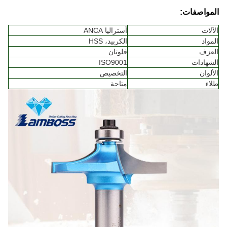
المواصفات:
الآلات
أستراليا ANCA
المواد
الكربيد، HSS
العزف
فلوتان
الشهادات
ISO9001
الألوان
التخصيص
طلاء
متاحة