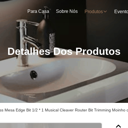
Para Casa
Sobre Nós
Produtos
Event
Detalhes Dos Produtos
s Mesa Edge Bit 1/2 * 1 Musical Cleaver Router Bit Trimming Moinho 