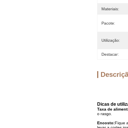
Materiais:
Pacote:
Utilização:
Destacar:
Descriç
Dicas de utili
Taxa de alimen
o rasgo.
Encosto:
Fique 
levar a cortes ir