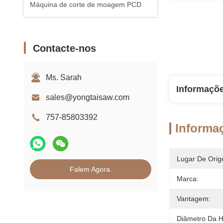
Máquina de corte de moagem PCD
Contacte-nos
Ms. Sarah
Informaçõ
sales@yongtaisaw.com
757-85803392
Informa
Lugar De Orig
Falem Agora.
Marca:
Vantagem:
Diâmetro Da H