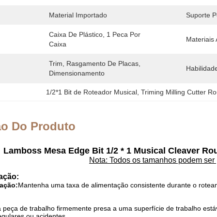
Material Importado
Suporte P
Caixa De Plástico, 1 Peca Por 
Materiais
Caixa
Trim, Rasgamento De Placas, 
Habilidad
Dimensionamento
1/2*1 Bit de Roteador Musical
, 
Triming Milling Cutter Ro
ão Do Produto
Lamboss Mesa Edge Bit 1/2 * 1 Musical Cleaver Rou
Nota: Todos os tamanhos podem ser 
zação:
tação:
Mantenha uma taxa de alimentação consistente durante o roteam
a peça de trabalho firmemente presa a uma superfície de trabalho est
regulares ou acidentes.