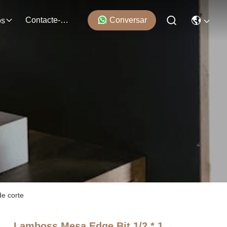
Contacte-Nos
Conversar
os
de corte
Lamboss Mesa Edge Bit 1/2 * 1