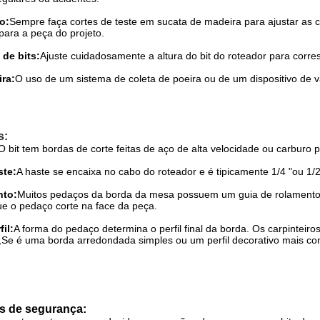
o:
Sempre faça cortes de teste em sucata de madeira para ajustar as 
para a peça do projeto.
 de bits:
Ajuste cuidadosamente a altura do bit do roteador para corr
ra:
O uso de um sistema de coleta de poeira ou de um dispositivo de vá
s:
O bit tem bordas de corte feitas de aço de alta velocidade ou carburo p
te:
A haste se encaixa no cabo do roteador e é tipicamente 1/4 "ou 1/
nto:
Muitos pedaços da borda da mesa possuem um guia de rolamento d
que o pedaço corte na face da peça.
il:
A forma do pedaço determina o perfil final da borda. Os carpintei
,Se é uma borda arredondada simples ou um perfil decorativo mais co
s de segurança: