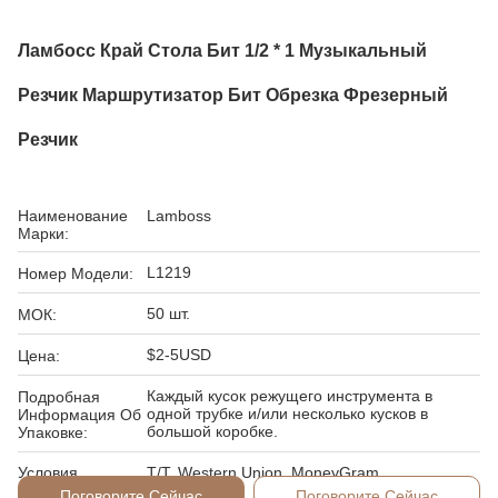
Ламбосс Край Стола Бит 1/2 * 1 Музыкальный
Резчик Маршрутизатор Бит Обрезка Фрезерный
Резчик
Наименование
Lamboss
Марки:
L1219
Номер Модели:
50 шт.
МОК:
$2-5USD
Цена:
Каждый кусок режущего инструмента в
Подробная
одной трубке и/или несколько кусков в
Информация Об
большой коробке.
Упаковке:
Условия
T/T, Western Union, MoneyGram
Оплаты:
Поговорите Сейчас
Поговорите Сейчас