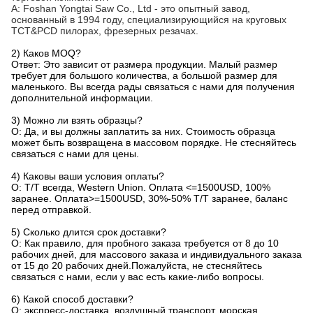
A: Foshan Yongtai Saw Co., Ltd - это опытный завод,
основанный в 1994 году, специализирующийся на круговых
TCT&PCD пилорах, фрезерных резачах.
2) Каков MOQ?
Ответ: Это зависит от размера продукции. Малый размер
требует для большого количества, а большой размер для
маленького. Вы всегда рады связаться с нами для получения
дополнительной информации.
3) Можно ли взять образцы?
О: Да, и вы должны заплатить за них. Стоимость образца
может быть возвращена в массовом порядке. Не стесняйтесь
связаться с нами для цены.
4) Каковы ваши условия оплаты?
О: T/T всегда, Western Union. Оплата <=1500USD, 100%
заранее. Оплата>=1500USD, 30%-50% T/T заранее, баланс
перед отправкой.
5) Сколько длится срок доставки?
О: Как правило, для пробного заказа требуется от 8 до 10
рабочих дней, для массового заказа и индивидуального заказа
от 15 до 20 рабочих дней.Пожалуйста, не стесняйтесь
связаться с нами, если у вас есть какие-либо вопросы.
6) Какой способ доставки?
О: экспресс-доставка, воздушный транспорт, морская