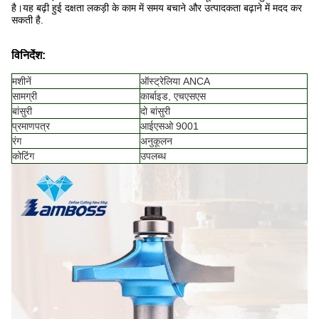
है।यह बढ़ी हुई दक्षता लकड़ी के काम में समय बचाने और उत्पादकता बढ़ाने में मदद कर
सकती है.
विनिर्देश:
मशीनें
ऑस्ट्रेलिया ANCA
सामग्री
कार्बाइड, एचएसएस
बांसुरी
दो बांसुरी
प्रमाणपत्र
आईएसओ 9001
रंग
अनुकूलन
कोटिंग
उपलब्ध