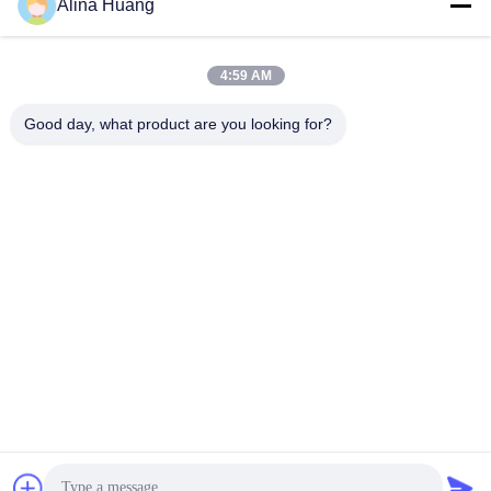
Alina Huang
4:59 AM
त्वरित संपर्क
Good day, what product are you looking for?
पता
औद्योगिक विकास क्षेत्र गुआनाओ, शिशन टाउन, फोशान सिटी
टेलीफोन
86-757-85803392
ईमेल
sales@yongtaisaw.com
गोपनीयता नीति
|
साइटमैप
| चीन अच्छा गुणवत्ता TCT सर्कुलर सॉ ब्लेड्स आपूर्तिकर्ता.
कॉपीराइट © 2022-2026 Foshan Nanhai Yongtai Saw Co., Ltd . सब