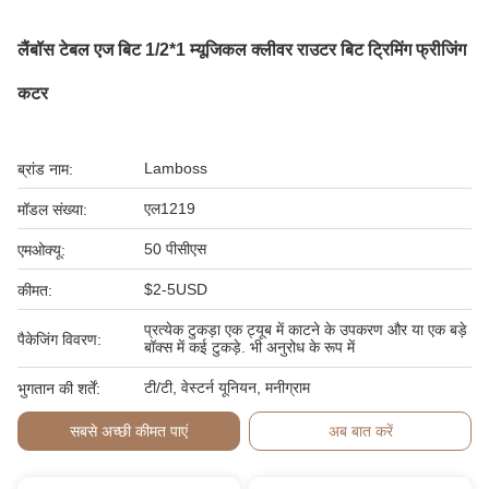
लैंबॉस टेबल एज बिट 1/2*1 म्यूजिकल क्लीवर राउटर बिट ट्रिमिंग फ्रीजिंग
कटर
Lamboss
ब्रांड नाम:
एल1219
मॉडल संख्या:
50 पीसीएस
एमओक्यू:
$2-5USD
कीमत:
प्रत्येक टुकड़ा एक ट्यूब में काटने के उपकरण और या एक बड़े
पैकेजिंग विवरण:
बॉक्स में कई टुकड़े. भी अनुरोध के रूप में
टी/टी, वेस्टर्न यूनियन, मनीग्राम
भुगतान की शर्तें:
सबसे अच्छी कीमत पाएं
अब बात करें